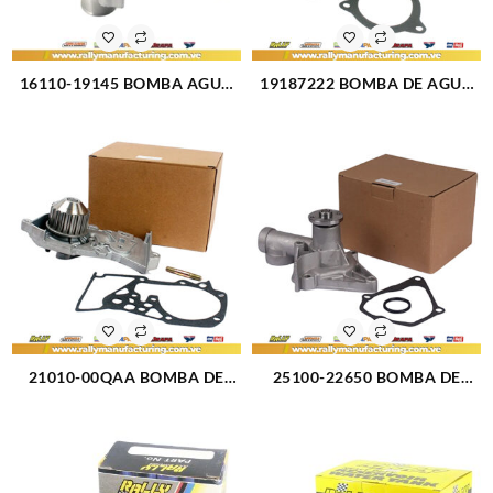
16110-19145 BOMBA AGUA
19187222 BOMBA DE AGUA
BABY CAMRY COROLLA
FIESTA L4-1.6L KA ECOSPORT
AVILA SKY ARAYA 1.6L 1.8L
1089795 BGA9A8501AA (300)
(3225)
21010-00QAA BOMBA DE
25100-22650 BOMBA DE
AGUA RENAULT CLIO
AGUA ACCENT 1.3L 1.5L GETZ
SYMBOL MEGANE SCENIC
1.5 LANCER 1.5L (2781)
KANGOO (2775)