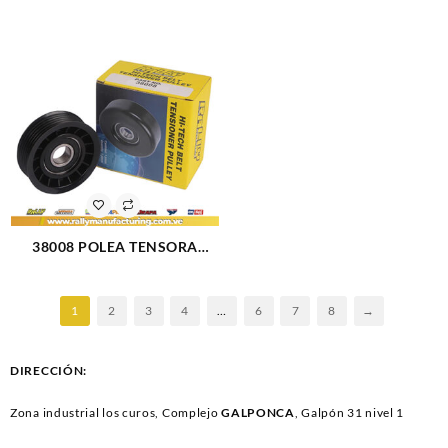
RESERVORIO TUCSON (2989)
17 X 30.5 (757)
38008 POLEA TENSORA
FIESTA KA 1.6L ECOSPORT
FOCUS 2.0L MAZDA 3 2.0L Y 6
2.3L BLAZER EXPLORER 4.3L
1
2
3
4
…
6
7
8
→
70X17X25MM CON CANALES
(760)
DIRECCIÓN:
Zona industrial los curos, Complejo
GALPONCA
, Galpón 31 nivel 1