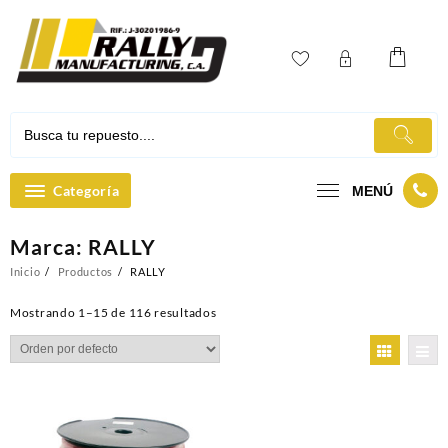
Ir
al
contenido
Categoría
MENÚ
Marca:
RALLY
Inicio
Productos
RALLY
Mostrando 1–15 de 116 resultados