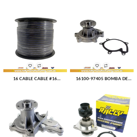
RESERVORIO FIESTA 1 TUBO
CORSA L4-1.3L 1.4L 1.6L
BALITA CON PROTECTOR
CIELO LANOS GWO-13
METALICO (1765)
334025 (276)
16 CABLE CABLE #16
16100-97405 BOMBA DE
SPEAKER ROLLO 76,26
AGUA TERIOS BEGO 1.5L 08-
METROS (1385)
14 (3388)