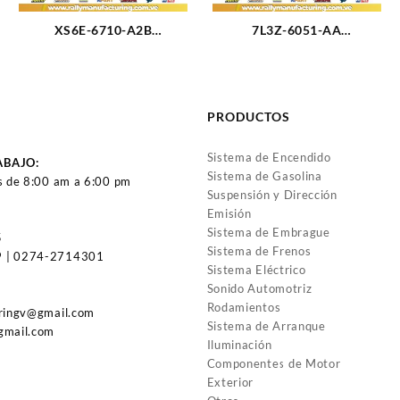
XS6E-6710-A2B
7L3Z-6051-AA
EMPACADURA DE CARTER
EMPACADURA CAMARA
FORD FIESTA 1.6 (3116)
IZQUIERDA FORD TRITON
4.6-3V 05-11 (2429)
PRODUCTOS
Sistema de Encendido
ABAJO:
Sistema de Gasolina
s de 8:00 am a 6:00 pm
Suspensión y Dirección
Emisión
Sistema de Embrague
5
Sistema de Frenos
 | 0274-2714301
Sistema Eléctrico
Sonido Automotriz
Rodamientos
uringv@gmail.com
Sistema de Arranque
gmail.com
Iluminación
Componentes de Motor
Exterior