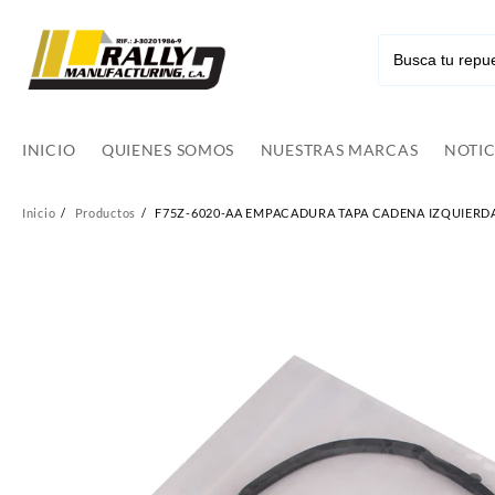
Ir
al
contenido
INICIO
QUIENES SOMOS
NUESTRAS MARCAS
NOTIC
Inicio
Productos
F75Z-6020-AA EMPACADURA TAPA CADENA IZQUIERDA F