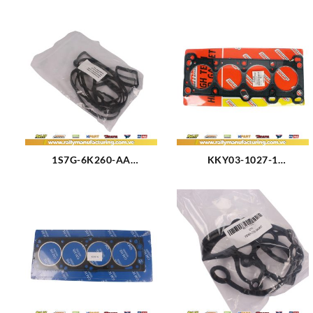
1S7G-6K260-AA
KKY03-1027-1
EMPACADURA TAPA
EMPACADURA CAMARA
VALVULA FORD
FORD FESTIVA (2328)
ECOSPORT 2.0L (2582)