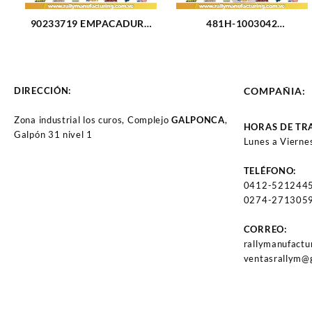
90233719 EMPACADURA
481H-1003042
CAMARA CORSA 1.5L
EMPACADURA TAPA
(2583)
VALVULA CHERY
ORINOCO 1.8L (3113)
DIRECCIÓN:
COMPAÑIA:
Zona industrial los curos, Complejo
GALPONCA
,
HORAS DE TR
Galpón 31 nivel 1
Lunes a Vierne
TELÉFONO:
0412-521244
0274-2713059
CORREO:
rallymanufact
ventasrallym@