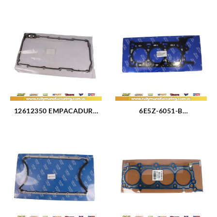
12612350 EMPACADURA
6E5Z-6051-B
CARTER CHEVROLET
EMPACADURA CAMARA
TAHOE 5.3L 11-14 (2430)
IZQUIERDA FORD FUSION
3.0L 08-09 (3178)