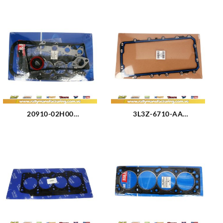
20910-02H00
3L3Z-6710-AA
EMPACADURA KIT
EMPACADURA CARTER
COMPLETO KIA PICANTO
FORD EXPLORER V8-4.6-
(2523)
5.4L 06-11 (1992)