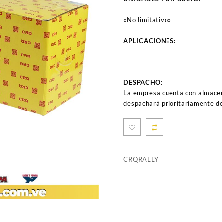
«No limitativo»
APLICACIONES:
DESPACHO:
La empresa cuenta con almacen
despachará prioritariamente de
CRQ
RALLY