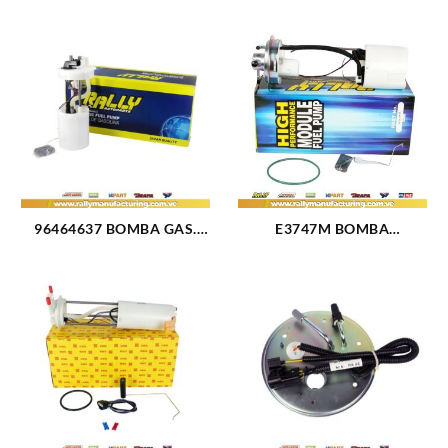
96464637 BOMBA GAS.
E3747M BOMBA
ELECT (MODULO) GM
GASOLINA ELECTRICA
SPARK / DAEWOO MATIZ
MODULO CHEVROLET
(3217)
SILVERADO 1500 07-08
(1572)