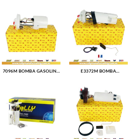
7096M BOMBA GASOLINA
E3372M BOMBA
ELECTRICA MODULO FORD
GASOLINA ELECTRICA
FIESTA (1444)
MODULO CHEVROLET V6-
3.4L (98-01) (119)