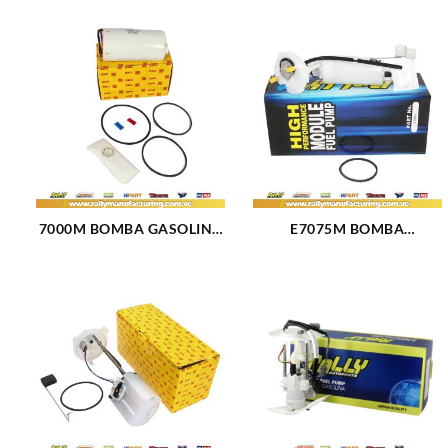
7000M BOMBA GASOLINA
E7075M BOMBA
ELECTRICA MODULO FORD
GASOLINA ELECTRICA
BRONCO (89-97) (51)
MODULO DODGE NEON
95-96 (106)