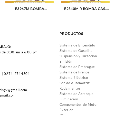
E3967M BOMBA
E2510M R BOMBA GAS.
GASOLINA ELECTRICA
ELECT (MODULO) FORD F-
PILA CHEVROLET
350 TRITON 5.4 (08-10)
CHEYENNE 1500-2500 V8-
6C34-9H307 (SOLO TAPA)
5.7L-7.4L 98-99 (103)
(1560)
PRODUCTOS
Sistema de Encendido
ABAJO:
Sistema de Gasolina
s de 8:00 am a 6:00 pm
Suspensión y Dirección
Emisión
Sistema de Embrague
5
Sistema de Frenos
 | 0274-2714301
Sistema Eléctrico
Sonido Automotriz
Rodamientos
uringv@gmail.com
Sistema de Arranque
gmail.com
Iluminación
Componentes de Motor
Exterior