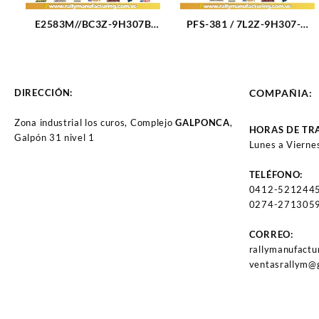
E2583M//BC3Z-9H307B
PFS-381 / 7L2Z-9H307-A
BOMBA GASOLINA
BOMBA GAS. ELECT
ELECTRICA MODULO FORD
(MODULO) FORD
250 (1441)
EXPLORER 4.0 (06-09)
7L2Z-9H307-A (3218)
DIRECCIÓN:
COMPAÑIA:
Zona industrial los curos, Complejo
GALPONCA
,
HORAS DE TR
Galpón 31 nivel 1
Lunes a Vierne
TELÉFONO:
0412-521244
0274-2713059
CORREO:
rallymanufact
ventasrallym@