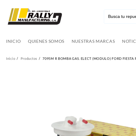
Ir
al
contenido
INICIO
QUIENES SOMOS
NUESTRAS MARCAS
NOTIC
Inicio
Productos
7095M R BOMBA GAS. ELECT (MODULO) FORD FIESTA 