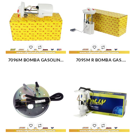
7096M BOMBA GASOLINA
7095M R BOMBA GAS.
ELECTRICA MODULO FORD
ELECT (MODULO) FORD
FIESTA (1444)
FIESTA POWER-MAX-MOVE
ECOSPORT 1.6 (01-06) (-SIN
REGULADOR) (1532)