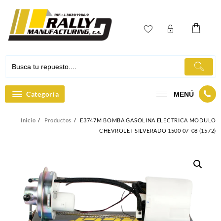
Ir
al
contenido
Categoría
MENÚ
Inicio
Productos
E3747M BOMBA GASOLINA ELECTRICA MODULO
CHEVROLET SILVERADO 1500 07-08 (1572)