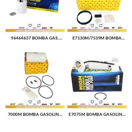
96464637 BOMBA GAS.
E7130M/7539M BOMBA
ELECT (MODULO) GM SPARK
GASOLINA ELECTRICA
/ DAEWOO MATIZ (3217)
MODULO DODGE NEON L4-
2.0L 00 (111)
7000M BOMBA GASOLINA
E7075M BOMBA GASOLINA
ELECTRICA MODULO FORD
ELECTRICA MODULO DODGE
BRONCO (89-97) (51)
NEON 95-96 (106)