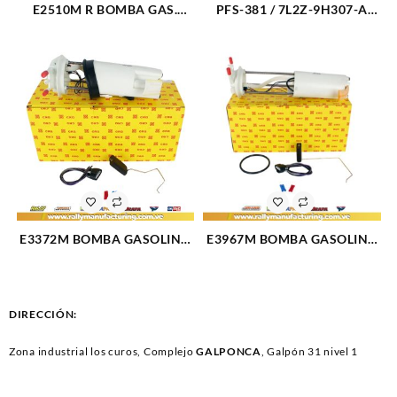
E2510M R BOMBA GAS.
PFS-381 / 7L2Z-9H307-A
ELECT (MODULO) FORD F-
BOMBA GAS. ELECT
350 TRITON 5.4 (08-10)
(MODULO) FORD EXPLORER
6C34-9H307 (SOLO TAPA)
4.0 (06-09) 7L2Z-9H307-A
(1560)
(3218)
E3372M BOMBA GASOLINA
E3967M BOMBA GASOLINA
ELECTRICA MODULO
ELECTRICA PILA
CHEVROLET V6-3.4L (98-01)
CHEVROLET CHEYENNE
(119)
1500-2500 V8-5.7L-7.4L 98-
99 (103)
DIRECCIÓN:
Zona industrial los curos, Complejo
GALPONCA
, Galpón 31 nivel 1