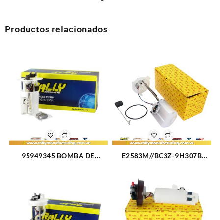
Productos relacionados
95949345 BOMBA DE
E2583M//BC3Z-9H307B
GASOLINA ELECTRICA
BOMBA GASOLINA
(MODULO) GM AVEO OPTRA
ELECTRICA MODULO FORD
(3216)
250 (1441)