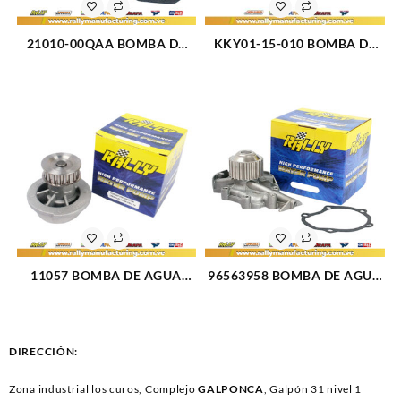
21010-00QAA BOMBA DE
KKY01-15-010 BOMBA DE
AGUA RENAULT CLIO
AGUA R?O FESTIVA TURPIAL
SYMBOL MEGANE SCENIC
MAZDA DEMIO 323 (3224)
KANGOO (2775)
11057 BOMBA DE AGUA
96563958 BOMBA DE AGUA
CORSA L4-1.3L 1.4L 1.6L
SPARK-MATIZ (2780)
CIELO LANOS GWO-13
334025 (276)
DIRECCIÓN:
Zona industrial los curos, Complejo
GALPONCA
, Galpón 31 nivel 1