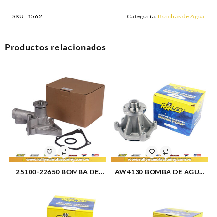
SKU:
1562
Categoría:
Bombas de Agua
Productos relacionados
25100-22650 BOMBA DE
AW4130 BOMBA DE AGUA
AGUA ACCENT 1.3L 1.5L
E-150 03-14 V8-4.6L
GETZ 1.5 LANCER 1.5L (2781)
EXPEDITION 97-04 F-150 97-
06 F-250 97-99 EXPLORER
(1982)