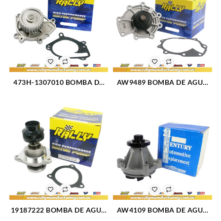
473H-1307010 BOMBA DE
AW9489 BOMBA DE AGUA
AGUA CHERY ARAUCA X1
ESCAPE V6-3.0L 06-08
QQ (2779)
FUSION 06-09 MAZDA 6 03-
08 1452510 (1974)
19187222 BOMBA DE AGUA
AW4109 BOMBA DE AGUA
FIESTA L4-1.6L KA
F250-F350 SUPER DUTY