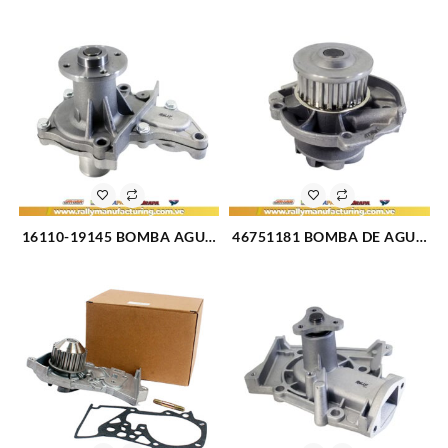
ECOSPORT 1089795
V10-6.8L 99-09 (1806)
BGA9A8501AA (300)
16110-19145 BOMBA AGUA
46751181 BOMBA DE AGUA
BABY CAMRY COROLLA
PALIO SIENA UNO FIRE 1.3
AVILA SKY ARAYA 1.6L 1.8L
16V 1.4 8V (3223)
(3225)