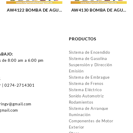
AW4122 BOMBA DE AGUA
AW4130 BOMBA DE AGUA
E-150 ECONOLINE 97-99
E-150 03-14 V8-4.6L
V8-4.6L EXPEDITION 97-02
EXPEDITION 97-04 F-150
F150 97-02 F250 97-99
97-06 F-250 97-99
(1559)
EXPLORER (1982)
PRODUCTOS
Sistema de Encendido
ABAJO:
Sistema de Gasolina
s de 8:00 am a 6:00 pm
Suspensión y Dirección
Emisión
Sistema de Embrague
5
Sistema de Frenos
 | 0274-2714301
Sistema Eléctrico
Sonido Automotriz
Rodamientos
uringv@gmail.com
Sistema de Arranque
gmail.com
Iluminación
Componentes de Motor
Exterior