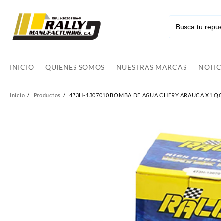
Ir
al
contenido
INICIO
QUIENES SOMOS
NUESTRAS MARCAS
NOTIC
Inicio
Productos
473H-1307010 BOMBA DE AGUA CHERY ARAUCA X1 QQ