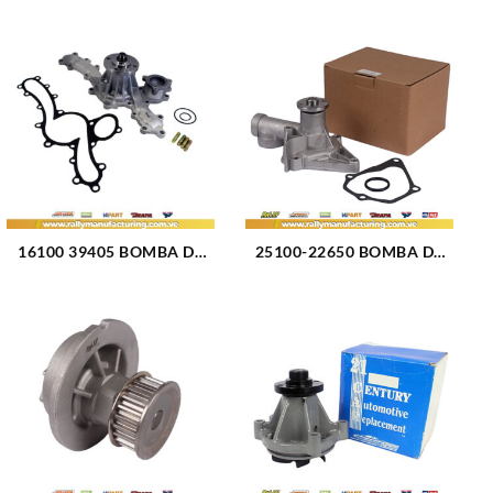
16100 39405 BOMBA DE
25100-22650 BOMBA DE
AGUA TOYOTA HILUX
AGUA ACCENT 1.3L 1.5L
KAVAK 4RUNNER
GETZ 1.5 LANCER 1.5L
FORTUNER MOTOR 4.0L
(2781)
(3222)