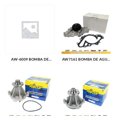
AW-6009 BOMBA DE
AW7161 BOMBA DE AGUA
AGUA GM VORTEC 4.8 5.3
SEBRING V6-2.7L 24V 01-
6.0 6.2 SILVERADO (07-14)
07 (1562)
TAHOE (07-09)
AVALANCHE (07-13)
TRAILBLAZER (09-12)
(4198)