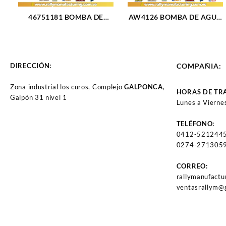
46751181 BOMBA DE
AW4126 BOMBA DE AGUA
AGUA PALIO SIENA UNO
FOCUS DURATEC
FIRE 1.3 16V 1.4 8V (3223)
ECOSPORT MAZDA 3-6
(1975)
DIRECCIÓN:
COMPAÑIA:
Zona industrial los curos, Complejo
GALPONCA
,
HORAS DE TR
Galpón 31 nivel 1
Lunes a Vierne
TELÉFONO:
0412-521244
0274-2713059
CORREO:
rallymanufact
ventasrallym@