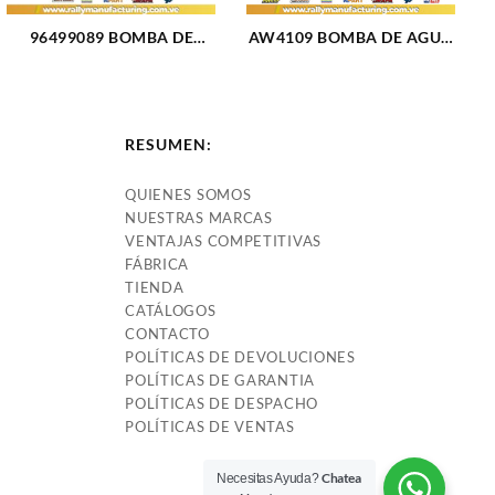
96499089 BOMBA DE
AW4109 BOMBA DE AGUA
AGUA OPTRA DESING 1.8L
F250-F350 SUPER DUTY
05-11 (1393)
V10-6.8L 99-09 (1806)
RESUMEN:
QUIENES SOMOS
NUESTRAS MARCAS
VENTAJAS COMPETITIVAS
FÁBRICA
TIENDA
CATÁLOGOS
CONTACTO
POLÍTICAS DE DEVOLUCIONES
POLÍTICAS DE GARANTIA
POLÍTICAS DE DESPACHO
POLÍTICAS DE VENTAS
Chatea
Necesitas Ayuda?