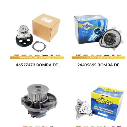
46527473 BOMBA DE
24405895 BOMBA DE
AGUA PALIO YOUNG L4-
AGUA CHEVROLET CRUZE
1.3L SIENA (394)
(2628)