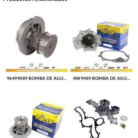
96499089 BOMBA DE AGUA
AW9489 BOMBA DE AGUA
OPTRA DESING 1.8L 05-11
ESCAPE V6-3.0L 06-08
(1393)
FUSION 06-09 MAZDA 6 03-
08 1452510 (1974)