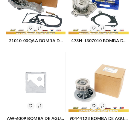
21010-00QAA BOMBA DE
473H-1307010 BOMBA DE
AGUA RENAULT CLIO
AGUA CHERY ARAUCA X1
SYMBOL MEGANE SCENIC
QQ (2779)
KANGOO (2775)
AW-6009 BOMBA DE AGUA
90444123 BOMBA DE AGUA
GM VORTEC 4.8 5.3 6.0 6.2
CHEVROLET ASTRA L4-1.8L
SILVERADO (07-14) TAHOE
OPTRA LIMITED (329)