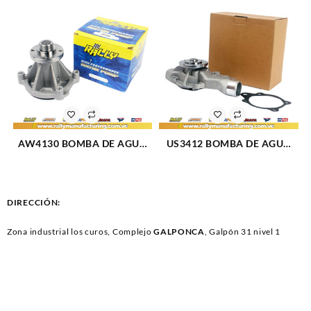
(07-09) AVALANCHE (07-13)
TRAILBLAZER (09-12) (4198)
AW4130 BOMBA DE AGUA
US3412 BOMBA DE AGUA
E-150 03-14 V8-4.6L
JEEP CHEROKEE GRAND
EXPEDITION 97-04 F-150 97-
CHEROKEE (2776)
06 F-250 97-99 EXPLORER
(1982)
DIRECCIÓN:
Zona industrial los curos, Complejo
GALPONCA
, Galpón 31 nivel 1