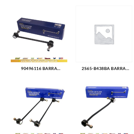
90496116 BARRA
2S65-B438BA BARRA
ESTABILIZADORA
ESTABILIZADORA FORD
DELANTERA CHEVROLET
FIESTA POWER MAX
CORSA L4-1.8L (3057)
MOVE ECOSPORT 4X4 4X2
L4-1.6L-2.0L 04-13 (3058)