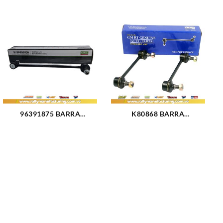
96391875 BARRA
K80868 BARRA
ESTABILIZADORA
ESTABILIZADORA
DELANTERA CHEVROLET
TRASERA MAZDA
AVEO (3056)
ALLEGRO PROTEGE 01-03
(2483)