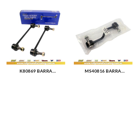
K80869 BARRA
MS40816 BARRA
ESTABILIZADORA
ESTABILIZADORA
TRASERA FORD LASER
TRASERA FORD F-250
(2482)
(1147)