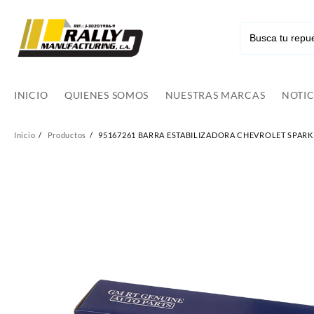
Ir
al
contenido
INICIO
QUIENES SOMOS
NUESTRAS MARCAS
NOTIC
Inicio
Productos
95167261 BARRA ESTABILIZADORA CHEVROLET SPARK 