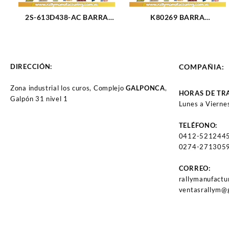
2S-613D438-AC BARRA
K80269 BARRA
ESTABILIZADORA DODGE
ESTABILIZADORA
RAM (2479)
TRASERA FORD F-250
SUPER DUTY 11-14 (1211)
DIRECCIÓN:
COMPAÑIA:
Zona industrial los curos, Complejo
GALPONCA
,
HORAS DE TR
Galpón 31 nivel 1
Lunes a Vierne
TELÉFONO:
0412-521244
0274-2713059
CORREO:
rallymanufact
ventasrallym@