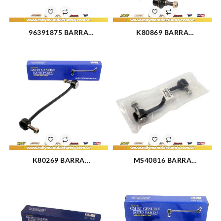
96391875 BARRA
K80869 BARRA
ESTABILIZADORA
ESTABILIZADORA TRASERA
DELANTERA CHEVROLET
FORD LASER (2482)
AVEO (3056)
K80269 BARRA
MS40816 BARRA
ESTABILIZADORA TRASERA
ESTABILIZADORA TRASERA
FORD F-250 SUPER DUTY
FORD F-250 (1147)
11-14 (1211)