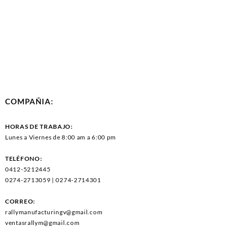
COMPAÑIA:
HORAS DE TRABAJO:
Lunes a Viernes de 8:00 am a 6:00 pm
TELÉFONO:
0412-5212445
0274-2713059 | 0274-2714301
CORREO:
rallymanufacturingv@gmail.com
ventasrallym@gmail.com