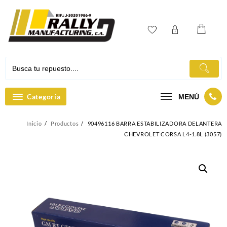
Ir
al
contenido
Categoría
MENÚ
Inicio
Productos
90496116 BARRA ESTABILIZADORA DELANTERA
CHEVROLET CORSA L4-1.8L (3057)