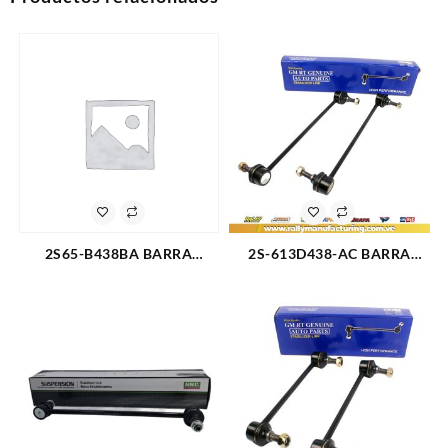
2S65-B438BA BARRA
2S-613D438-AC BARRA
ESTABILIZADORA FORD
ESTABILIZADORA DODGE
FIESTA POWER MAX MOVE
RAM (2479)
ECOSPORT 4X4 4X2 L4-1.6L-
2.0L 04-13 (3058)