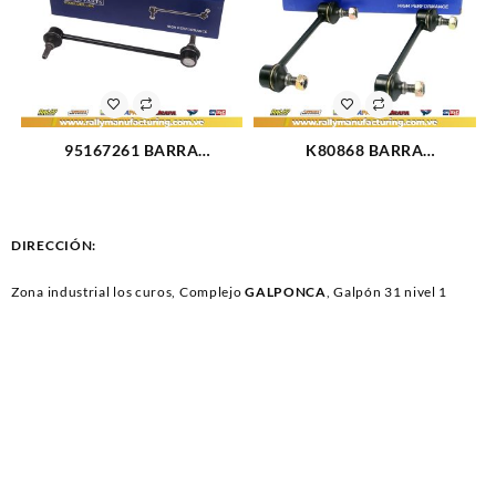
95167261 BARRA
K80868 BARRA
ESTABILIZADORA
ESTABILIZADORA TRASERA
CHEVROLET SPARK (3059)
MAZDA ALLEGRO PROTEGE
01-03 (2483)
DIRECCIÓN:
Zona industrial los curos, Complejo
GALPONCA
, Galpón 31 nivel 1