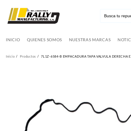
Ir
al
contenido
INICIO
QUIENES SOMOS
NUESTRAS MARCAS
NOTIC
Inicio
Productos
7L1Z-6584-B EMPACADURA TAPA VALVULA DERECHA EXP