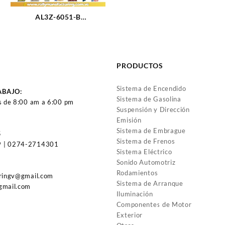
AL3Z-6051-B
EMPACADURA CAMARA
METAL IZQUIERDA FORD
SUPER DUTY 6.2L-V8
(1831)
PRODUCTOS
Sistema de Encendido
ABAJO:
Sistema de Gasolina
s de 8:00 am a 6:00 pm
Suspensión y Dirección
Emisión
Sistema de Embrague
5
Sistema de Frenos
 | 0274-2714301
Sistema Eléctrico
Sonido Automotriz
Rodamientos
uringv@gmail.com
Sistema de Arranque
gmail.com
Iluminación
Componentes de Motor
Exterior