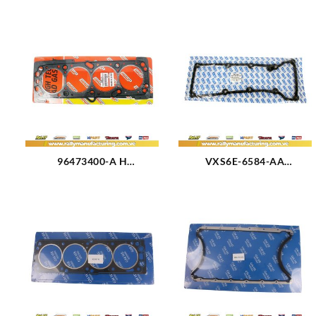
96473400-A H
VXS6E-6584-AA
EMPACADURA CAMARA 2
EMPACADURA TAPA
HUECOS AVEO 1.6L (1649)
VALVULA FORD FIESTA
1.6L (1650)