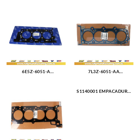
6E5Z-6051-A
7L3Z-6051-AA
EMPACADURA CAMARA
EMPACADURA CAMARA
DERECHA FORD FUSION
DERECHA FORD TRITON
3.0L 08-09 (3177)
S1140001 EMPACADURA
4.6-3V 05-11 (2428)
MOTOR KIT COMPLETO
1.5L (2524)