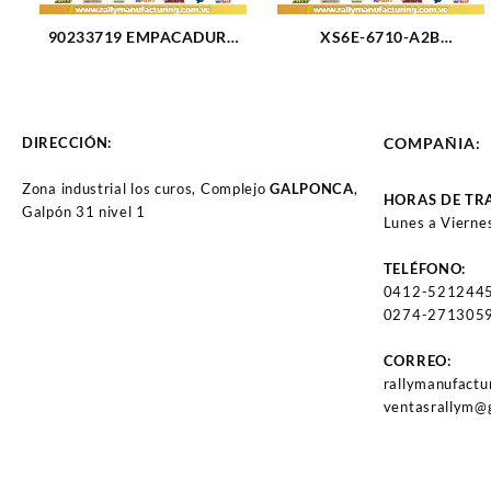
90233719 EMPACADURA
XS6E-6710-A2B
CAMARA CORSA 1.5L
EMPACADURA DE CARTER
(2583)
FORD FIESTA 1.6 (3116)
DIRECCIÓN:
COMPAÑIA:
Zona industrial los curos, Complejo
GALPONCA
,
HORAS DE TR
Galpón 31 nivel 1
Lunes a Vierne
TELÉFONO:
0412-521244
0274-2713059
CORREO:
rallymanufact
ventasrallym@