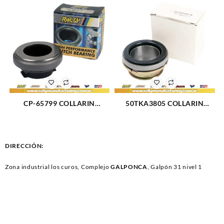
SUPER DUTY 99-09 (588)
CP-65799 COLLARIN
50TKA3805 COLLARIN
MECINICO CHEVROLET
MECANICO CHEVROLET
CHEVETTE CORSA (1772)
ASTRA CAVALIER ESPERO
(590)
DIRECCIÓN:
Zona industrial los curos, Complejo
GALPONCA
, Galpón 31 nivel 1