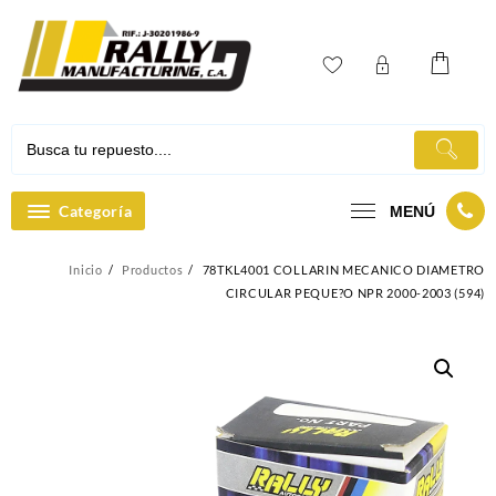
Ir
al
contenido
Categoría
MENÚ
Inicio
Productos
78TKL4001 COLLARIN MECANICO DIAMETRO
CIRCULAR PEQUE?O NPR 2000-2003 (594)