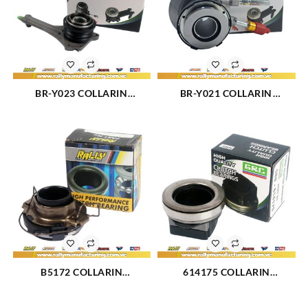
BR-Y023 COLLARIN
BR-Y021 COLLARIN
HIDRAULICO MITSUBISHI
HIDRAULICO DE ALUMINO
LANCER L4-1.6L 2.0L 02-04
CHEVROLET BLAZER
(533)
CAMARO CHEYENNE (599)
B5172 COLLARIN
614175 COLLARIN
MECANICO NKR NHR (595)
MECANICO FORD TRITON F-
350 E-350 ECONOLINE