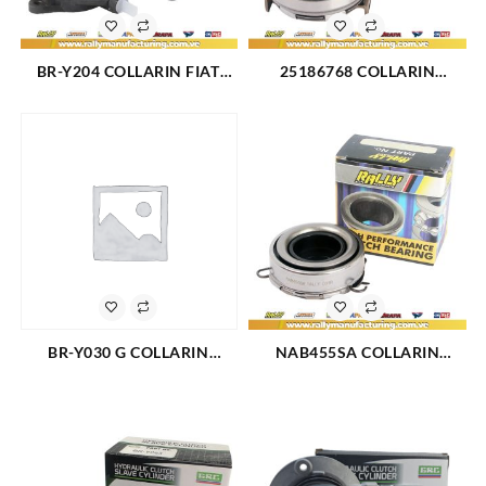
BR-Y204 COLLARIN FIAT
25186768 COLLARIN
PALIO STRADA IDEA 1.8L
CHEVROLET SPARK MATIZ
(1594)
(2767)
BR-Y030 G COLLARIN
NAB455SA COLLARIN
CLUTCH GM CHEYENNE
MECINICO TOYOTA TERIOS
3500 CON EXTENSION 510
(1776)
(601)