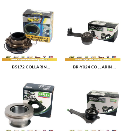
B5172 COLLARIN
BR-Y024 COLLARIN
MECANICO NKR NHR (595)
HIDRAULICO DE
ALUMINIO FORD FIESTA
BALITA KA 1.6L FOCUS
DURATEC 1.6L 2.0L (532)