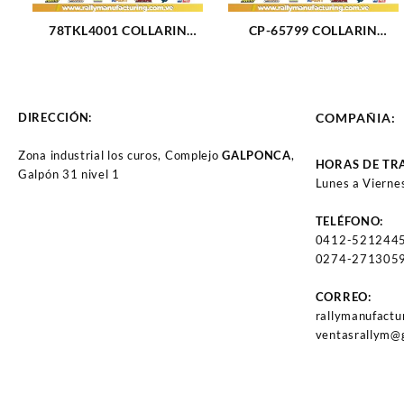
78TKL4001 COLLARIN
CP-65799 COLLARIN
MECANICO DIAMETRO
MECINICO CHEVROLET
CIRCULAR PEQUE?O NPR
CHEVETTE CORSA (1772)
2000-2003 (594)
DIRECCIÓN:
COMPAÑIA:
Zona industrial los curos, Complejo
GALPONCA
,
HORAS DE TR
Galpón 31 nivel 1
Lunes a Vierne
TELÉFONO:
0412-521244
0274-2713059
CORREO:
rallymanufact
ventasrallym@