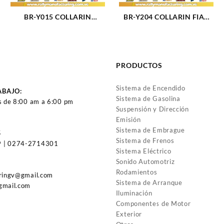
BR-Y015 COLLARIN
BR-Y204 COLLARIN FIAT
HIDRAULICO NUBIRA
PALIO STRADA IDEA 1.8L
OPTRA LIMITED, DESIGNE,
(1594)
ADVANCE (1685)
PRODUCTOS
Sistema de Encendido
ABAJO:
Sistema de Gasolina
s de 8:00 am a 6:00 pm
Suspensión y Dirección
Emisión
Sistema de Embrague
5
Sistema de Frenos
 | 0274-2714301
Sistema Eléctrico
Sonido Automotriz
Rodamientos
uringv@gmail.com
Sistema de Arranque
gmail.com
Iluminación
Componentes de Motor
Exterior