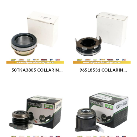
50TKA3805 COLLARIN
96518531 COLLARIN
MECANICO CHEVROLET
CHEVROLET SPARK MATIZ
ASTRA CAVALIER ESPERO
TICO DAMA (2766)
(590)