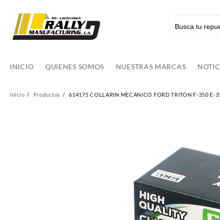
Ir
al
contenido
INICIO
QUIENES SOMOS
NUESTRAS MARCAS
NOTIC
Inicio
Productos
614175 COLLARIN MECANICO FORD TRITON F-350 E-35