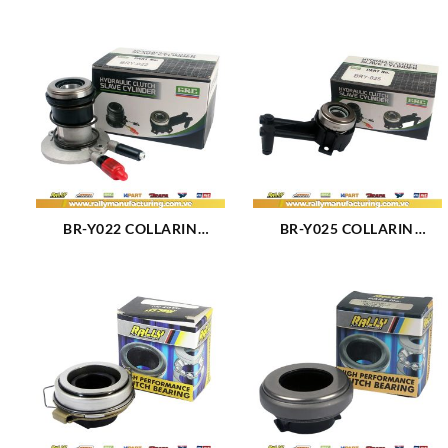
BR-Y022 COLLARIN
BR-Y025 COLLARIN
HIDRAULICO DE
HIDRAULICO FORD FIESTA
ALUMINIO FORD F150-250
POWER MAX MOVE
(580)
ECOSPORT 2.0L (589)