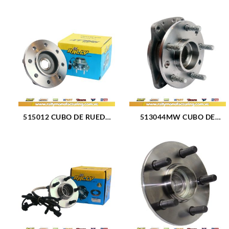
515012 CUBO DE RUEDA
513044MW CUBO DE
DELANTERO DODGE RAM
RUEDA DELANTERO
2500 PICKUP 94-99 (035)
CHEVROLET LUMINA 90-
01 (18)