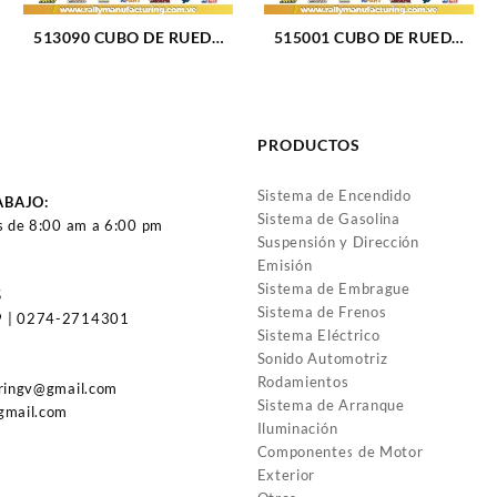
513090 CUBO DE RUEDA
515001 CUBO DE RUEDA
DELANTERO CHEVROLET
DELANTERO CHEVROLET
CAMARO 90-02 (23)
BLAZER 92-94 (032)
PRODUCTOS
Sistema de Encendido
ABAJO:
Sistema de Gasolina
s de 8:00 am a 6:00 pm
Suspensión y Dirección
Emisión
Sistema de Embrague
5
Sistema de Frenos
 | 0274-2714301
Sistema Eléctrico
Sonido Automotriz
Rodamientos
uringv@gmail.com
Sistema de Arranque
gmail.com
Iluminación
Componentes de Motor
Exterior