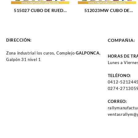
515027 CUBO DE RUEDA
512023MW CUBO DE
DELANTERO FORD
RUEDA DELANTERO
RANGER CABINA 98-00
DODGE NEON 95-97 (012)
(038)
DIRECCIÓN:
COMPAÑIA:
Zona industrial los curos, Complejo
GALPONCA
,
HORAS DE TR
Galpón 31 nivel 1
Lunes a Vierne
TELÉFONO:
0412-521244
0274-2713059
CORREO:
rallymanufact
ventasrallym@