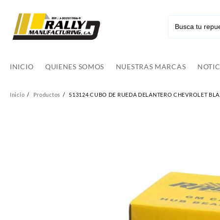
Ir
al
contenido
INICIO
QUIENES SOMOS
NUESTRAS MARCAS
NOTIC
Inicio
Productos
513124 CUBO DE RUEDA DELANTERO CHEVROLET BLAZE