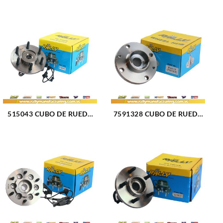
515043 CUBO DE RUEDA
7591328 CUBO DE RUEDA
DELANTERO FORD
DELANTERO FIAT UNO
EXPEDITION 03-06 (042)
(504)