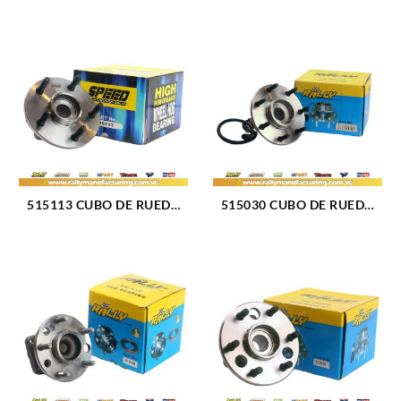
515113 CUBO DE RUEDA
515030 CUBO DE RUEDA
DELANTERO DODGE RAM
DELANTERO FORD F-150
1500 06-09 (221)
00-04 (039)