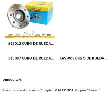
515012 CUBO DE RUEDA
DELANTERO DODGE RAM
2500 PICKUP 94-99 (035)
515087 CUBO DE RUEDA
DW-005 CUBO DE RUEDA
DELANTERO CHEVROLET
TRASERO DAEWOO CIELO
CHEYENNE 01-07 (484)
(844)
DIRECCIÓN:
Zona industrial los curos, Complejo
GALPONCA
, Galpón 31 nivel 1