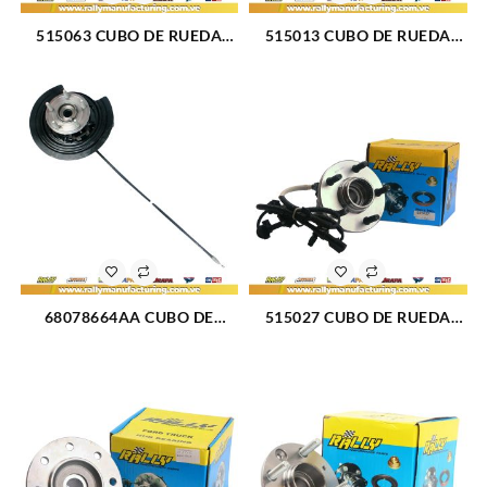
515063 CUBO DE RUEDA
515013 CUBO DE RUEDA
DELANTERO DODGE RAM
DELANTERO FORD RANGER
2500-3500 00-02 (359)
00-02 (356)
68078664AA CUBO DE
515027 CUBO DE RUEDA
RUEDA TRASERO DERECHO
DELANTERO FORD RANGER
JEEP GRAND CHEROKEE V6-
CABINA 98-00 (038)
4.0L 11-14 (2757)