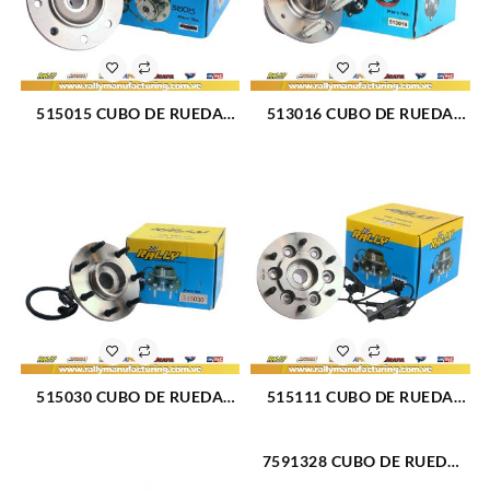
515015 CUBO DE RUEDA
513016 CUBO DE RUEDA
DELANTERO CHEVROLET
DELANTERO CHEVROLET
CHEVY 95 (36)
CENTURY 83-93 (015)
515030 CUBO DE RUEDA
515111 CUBO DE RUEDA
DELANTERO FORD F-150 00-
DELANTERO CHEVROLET
04 (039)
DMAX COLORADO 04-11
7591328 CUBO DE RUEDA
(509)
DELANTERO FIAT UNO (504)