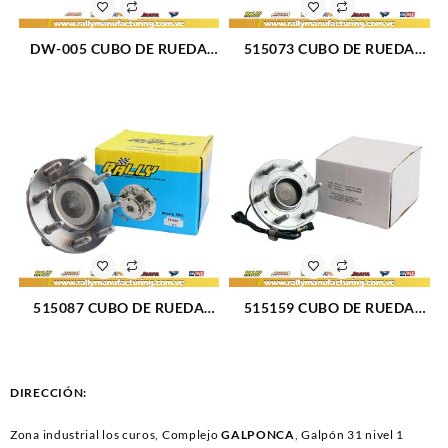
DW-005 CUBO DE RUEDA
515073 CUBO DE RUEDA
TRASERO DAEWOO CIELO
DELANTERO DODGE RAM
(844)
1500 02-05 (046)
515087 CUBO DE RUEDA
515159 CUBO DE RUEDA
DELANTERO CHEVROLET
DELANTERO CHEVROLET
CHEYENNE 01-07 (484)
CADILLAC 14-18 (1761)
DIRECCIÓN:
Zona industrial los curos, Complejo
GALPONCA
, Galpón 31 nivel 1