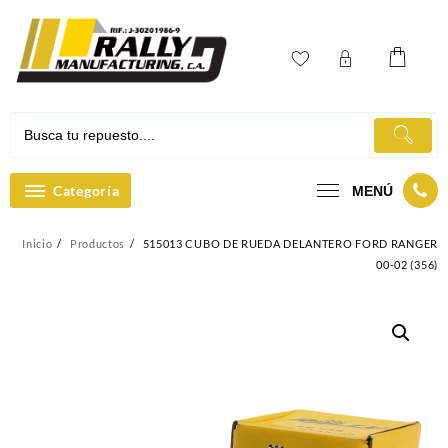
Ir
al
contenido
Categoría
MENÚ
Inicio
Productos
515013 CUBO DE RUEDA DELANTERO FORD RANGER
00-02 (356)