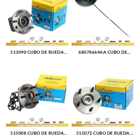
513090 CUBO DE RUEDA
68078664AA CUBO DE
DELANTERO CHEVROLET
RUEDA TRASERO DERECHO
CAMARO 90-02 (23)
JEEP GRAND CHEROKEE V6-
4.0L 11-14 (2757)
515008 CUBO DE RUEDA
515072 CUBO DE RUEDA
DELANTERO DODGE
DELANTERO DODGE RAM