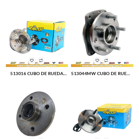
DURANGO 98-03 (033)
1500 4X4 02-08 (225)
513016 CUBO DE RUEDA
513044MW CUBO DE RUEDA
DELANTERO CHEVROLET
DELANTERO CHEVROLET
CENTURY 83-93 (015)
LUMINA 90-01 (18)