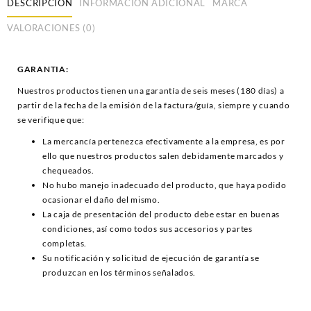
DESCRIPCIÓN
INFORMACIÓN ADICIONAL
MARCA
VALORACIONES (0)
GARANTIA:
Nuestros productos tienen una garantía de seis meses (180 días) a
partir de la fecha de la emisión de la factura/guía, siempre y cuando
se verifique que:
La mercancía pertenezca efectivamente a la empresa, es por
ello que nuestros productos salen debidamente marcados y
chequeados.
No hubo manejo inadecuado del producto, que haya podido
ocasionar el daño del mismo.
La caja de presentación del producto debe estar en buenas
condiciones, así como todos sus accesorios y partes
completas.
Su notificación y solicitud de ejecución de garantía se
produzcan en los términos señalados.