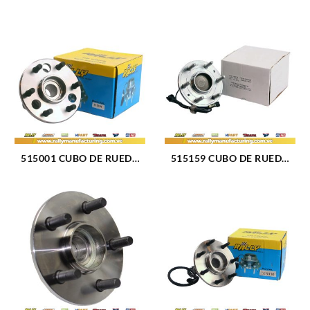
515001 CUBO DE RUEDA
515159 CUBO DE RUEDA
DELANTERO CHEVROLET
DELANTERO CHEVROLET
BLAZER 92-94 (032)
CADILLAC 14-18 (1761)