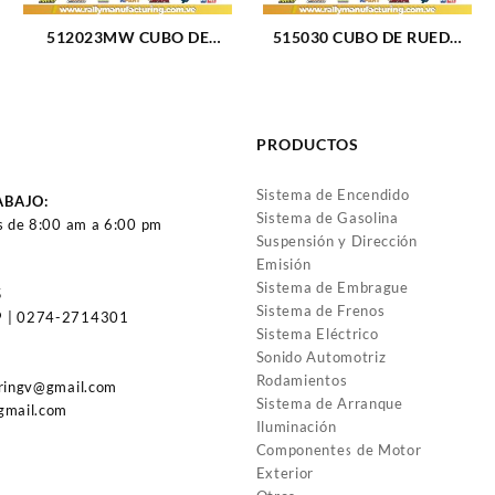
512023MW CUBO DE
515030 CUBO DE RUEDA
RUEDA DELANTERO
DELANTERO FORD F-150
DODGE NEON 95-97 (012)
00-04 (039)
PRODUCTOS
Sistema de Encendido
ABAJO:
Sistema de Gasolina
s de 8:00 am a 6:00 pm
Suspensión y Dirección
Emisión
Sistema de Embrague
5
Sistema de Frenos
 | 0274-2714301
Sistema Eléctrico
Sonido Automotriz
Rodamientos
uringv@gmail.com
Sistema de Arranque
gmail.com
Iluminación
Componentes de Motor
Exterior