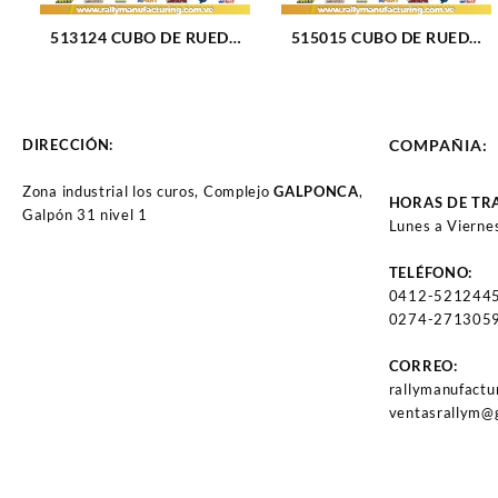
513124 CUBO DE RUEDA
515015 CUBO DE RUEDA
DELANTERO CHEVROLET
DELANTERO CHEVROLET
BLAZER 95-05 (203)
CHEVY 95 (36)
DIRECCIÓN:
COMPAÑIA:
Zona industrial los curos, Complejo
GALPONCA
,
HORAS DE TR
Galpón 31 nivel 1
Lunes a Vierne
TELÉFONO:
0412-521244
0274-2713059
CORREO:
rallymanufact
ventasrallym@