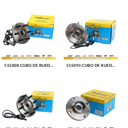
515008 CUBO DE RUEDA
515093 CUBO DE RUEDA
DELANTERO DODGE
DELANTERO FORD
DURANGO 98-03 (033)
HUMMER H3 06-08 (1337)