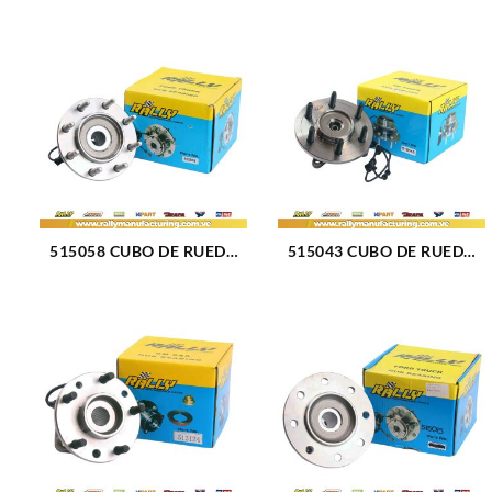
515058 CUBO DE RUEDA
515043 CUBO DE RUEDA
DELANTERO CHEVROLET
DELANTERO FORD
CHEYENNE 01-07 (45)
EXPEDITION 03-06 (042)