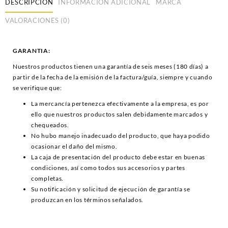
DESCRIPCIÓN
INFORMACIÓN ADICIONAL
MARCA
VALORACIONES (0)
GARANTIA:
Nuestros productos tienen una garantía de seis meses (180 días) a
partir de la fecha de la emisión de la factura/guía, siempre y cuando
se verifique que:
La mercancía pertenezca efectivamente a la empresa, es por
ello que nuestros productos salen debidamente marcados y
chequeados.
No hubo manejo inadecuado del producto, que haya podido
ocasionar el daño del mismo.
La caja de presentación del producto debe estar en buenas
condiciones, así como todos sus accesorios y partes
completas.
Su notificación y solicitud de ejecución de garantía se
produzcan en los términos señalados.