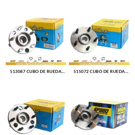
2500 PICKUP 94-99 (035)
BLAZER 95-05 (203)
513087 CUBO DE RUEDA
515072 CUBO DE RUEDA
DELANTERO CHEVROLET
DELANTERO DODGE RAM
CENTURY 92-96 (22)
1500 4X4 02-08 (225)