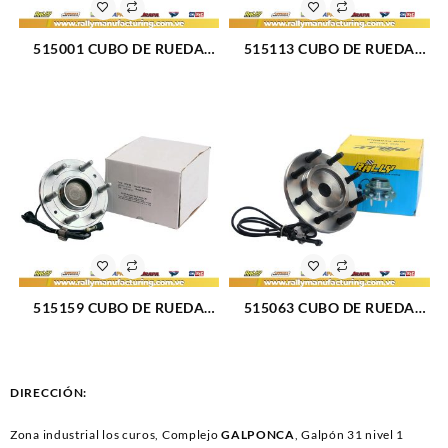
515001 CUBO DE RUEDA
515113 CUBO DE RUEDA
DELANTERO CHEVROLET
DELANTERO DODGE RAM
BLAZER 92-94 (032)
1500 06-09 (221)
515159 CUBO DE RUEDA
515063 CUBO DE RUEDA
DELANTERO CHEVROLET
DELANTERO DODGE RAM
CADILLAC 14-18 (1761)
2500-3500 00-02 (359)
DIRECCIÓN:
Zona industrial los curos, Complejo
GALPONCA
, Galpón 31 nivel 1