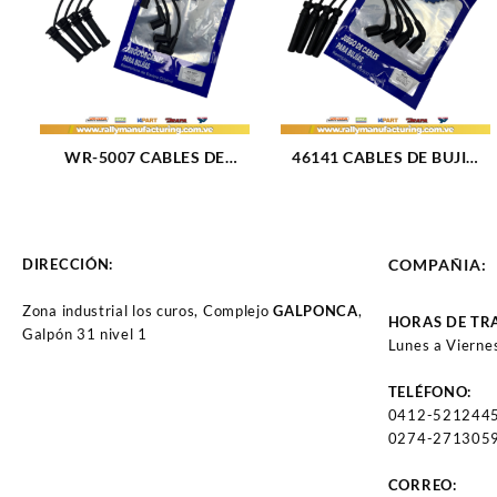
WR-5007 CABLES DE
46141 CABLES DE BUJIA
BUJIA FORD ECOSPORT /
GM AVEO / LT M1.6L 16V
FOCUS DURATEC M2.0L
(04-18) 4CIL 7 MM (1031)
16V (04-08) 4CIL 7 MM
(2558)
DIRECCIÓN:
COMPAÑIA:
Zona industrial los curos, Complejo
GALPONCA
,
HORAS DE TR
Galpón 31 nivel 1
Lunes a Vierne
TELÉFONO:
0412-521244
0274-2713059
CORREO: