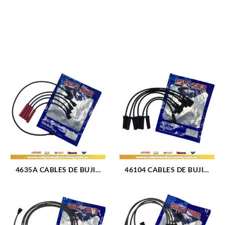
4635A CABLES DE BUJIA
46104 CABLES DE BUJIA
FIAT UNO / FIORINO /
FORD F-100 / F-150 / F-250
PREMIO M1.3 – 1.5L (87-
/ F-350 M300 (4.9L) (75-93)
93) 4CIL 7 MM (1073)
6CIL (TAPA CLAVO) 8 MM
(1480)