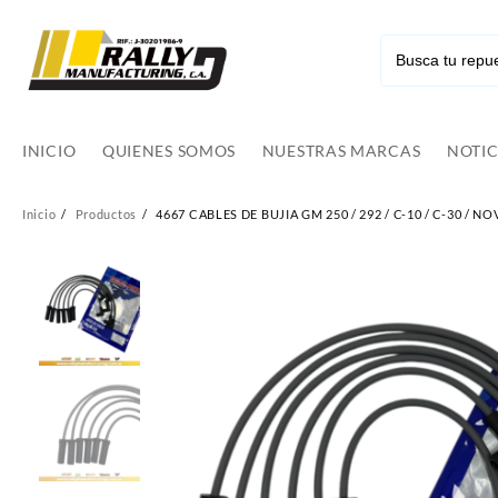
Ir
al
contenido
INICIO
QUIENES SOMOS
NUESTRAS MARCAS
NOTIC
Inicio
Productos
4667 CABLES DE BUJIA GM 250 / 292 / C-10 / C-30 / NOV