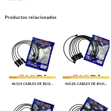
Productos relacionados
46124 CABLES DE BUJIA
4652A CABLES DE BUJIA
GM CAVALIER / S-10 /
FORD SIERRA M2.8 – 3.0L
SUNFIRE / CENTURY M2.2L
(84-93) 6CIL 8 MM (1085)
(92-02) 4CIL 7 MM (1654)