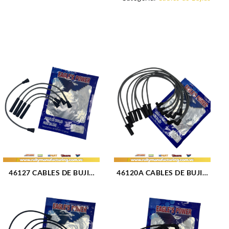
46127 CABLES DE BUJIA
46120A CABLES DE BUJIA
FIAT RITMO 85 M1.6L 4 CIL
DAEWOO MATIZ M0.8L
(1710)
(98-11) 3CIL 7 MM (1700)