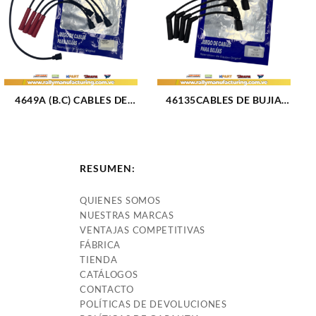
4649A (B.C) CABLES DE
46135CABLES DE BUJIA
BUJIA FIAT PREMIO / UNO
GM SPARK M1.0 – 1.2L (05-
/ FIORINO M1.3 – 1.5L (85-
15) 4CIL 7 MM (1778)
96) 4CIL 7 MM (BOBINA
CORTA) (1705)
RESUMEN:
QUIENES SOMOS
NUESTRAS MARCAS
VENTAJAS COMPETITIVAS
FÁBRICA
TIENDA
CATÁLOGOS
CONTACTO
POLÍTICAS DE DEVOLUCIONES