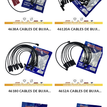
4638A CABLES DE BUJIA
46120A CABLES DE BUJIA
FIAT 4 CIL REGATTA / RITMO
DAEWOO MATIZ M0.8L (98-
105 M2.0L (85-95) 4CIL 7 MM
11) 3CIL 7 MM (1700)
(1711)
46180 CABLES DE BUJIA
4652A CABLES DE BUJIA
DODGE 318 RAM M360L (95-
FORD SIERRA M2.8 – 3.0L
01) 8CIL 8 MM (474)
(84-93) 6CIL 8 MM (1085)