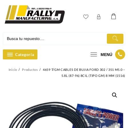
Ir
al
contenido
Categoría
MENÚ
Inicio
Productos
4659 T/GM CABLES DE BUJIA FORD 302 / 351 M5.0 –
5.8L (87-96) 8CIL (TIPO GM) 8 MM (1516)