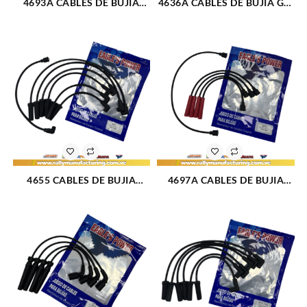
4693A CABLES DE BUJIA
4636A CABLES DE BUJIA GM
FIAT REGATTA / RITMO / 131
MONZA M1.6 – 1.8 – 2.0L
/ 132 M1.5L (84-93) 4CIL 7
(85-96) 4CIL 7 MM (1105)
MM (1709)
4655 CABLES DE BUJIA
4697A CABLES DE BUJIA
FORD F-150 / F-250 / F-350
FORD CORCEL / DEL REY
M200 – 250 (65-86) 6CIL
M1.3 – 1.4 – 1.6L (69-86) 4CIL
(TAPA CLAVO) 8 MM (1080)
7 MM (1083)