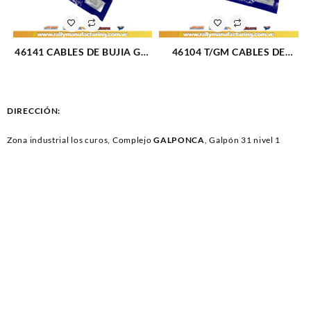
46141 CABLES DE BUJIA GM
46104 T/GM CABLES DE
AVEO / LT M1.6L 16V (04-18)
BUJIA FORD F-100 / F-150 /
4CIL 7 MM (1031)
F-250 / F-350 M300 (4.9L)
(87-96) 6CIL (TIPO GM) 8 MM
(1754)
DIRECCIÓN:
Zona industrial los curos, Complejo
GALPONCA
, Galpón 31 nivel 1