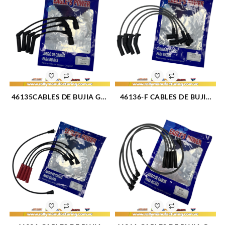
46135CABLES DE BUJIA GM
46136-F CABLES DE BUJIA
SPARK M1.0 – 1.2L (05-15)
FORD FIESTA / KA (TIPO
4CIL 7 MM (1778)
BALITA) M1.3 – 1.6 – 1.8L 8V
(01-18) 4CIL 7 MM (1712)