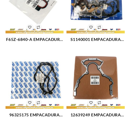
F65Z-6840-A EMPACADURA
S1140001 EMPACADURA
BASE FILTRO DE ACEITE
MOTOR KIT COMPLETO 1.5L
FORD TRITON 3V-4.6L 98-11
(2524)
(2436)
96325175 EMPACADURA
12639249 EMPACADURA
TAPA VALVULA DAEWOO
CIG?E?AL TRASERA VORTEC
MATIZ (1653)
CHEVROLET TAHOE 5.3L 07-