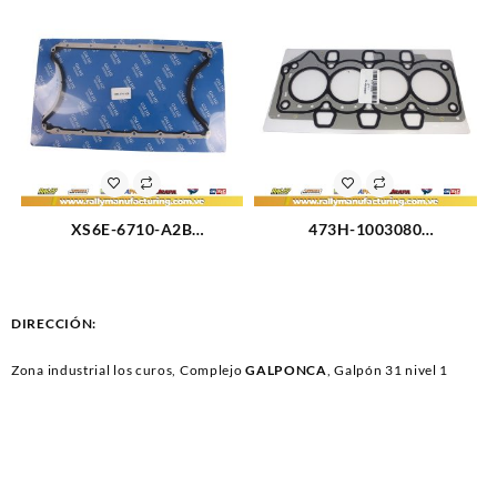
14 (2431)
XS6E-6710-A2B
473H-1003080
EMPACADURA DE CARTER
EMPACADURA CAMARA
FORD FIESTA 1.6 (3116)
CHERY ARAUCA (3080)
DIRECCIÓN:
Zona industrial los curos, Complejo
GALPONCA
, Galpón 31 nivel 1