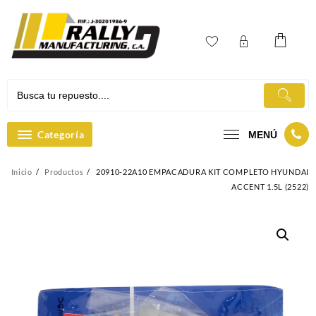
Ir
al
contenido
Categoría
MENÚ
Inicio
Productos
20910-22A10 EMPACADURA KIT COMPLETO HYUNDAI
ACCENT 1.5L (2522)