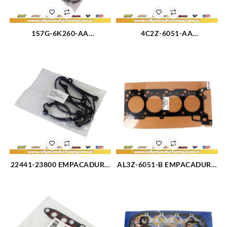
1S7G-6K260-AA
4C2Z-6051-AA
EMPACADURA TAPA
EMPACADURA IZQUIERDA
VALVULA FORD ECOSPORT
CAMARA TRITON 4.6-V8 98-
2.0L (2582)
11(2440)
22441-23800 EMPACADURA
AL3Z-6051-B EMPACADURA
TAPA VALVULA HYUNDAI
CAMARA METAL IZQUIERDA
TUCSON 2.0L (3173)
FORD SUPER DUTY 6.2L-V8
(1831)