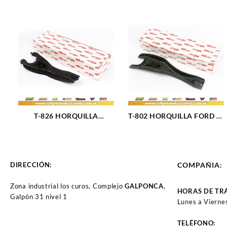
T-826 HORQUILLA
T-802 HORQUILLA FORD F-
CHEVROLET C1500
100 F-350 (886)
CHEYENNE (889)
DIRECCIÓN:
COMPAÑIA:
Zona industrial los curos, Complejo
GALPONCA
,
HORAS DE TR
Galpón 31 nivel 1
Lunes a Vierne
TELÉFONO: