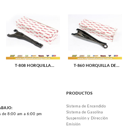
T-808 HORQUILLA
T-860 HORQUILLA DE
CHEVROLET ZA-119 C-60
EMBRAGUE DODGE D-600
C-70 C6000 73-90 KODIAK
75-93 (2568)
90 (2570)
PRODUCTOS
Sistema de Encendido
ABAJO:
Sistema de Gasolina
s de 8:00 am a 6:00 pm
Suspensión y Dirección
Emisión