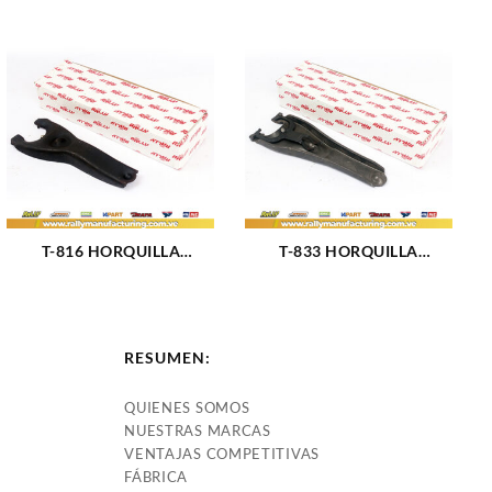
T-816 HORQUILLA
T-833 HORQUILLA
CHEVROLET C-10 C-20 C30
CHEVROLET CAMARO
75-91 CON GANCHO T-801
PONTIAC GTO FIREBIRD
(887)
V8 84-92 (2567)
RESUMEN:
QUIENES SOMOS
NUESTRAS MARCAS
VENTAJAS COMPETITIVAS
FÁBRICA