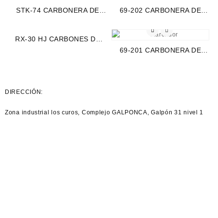
STK-74 CARBONERA DE
69-202 CARBONERA DE
ARRANQUE VF CON OREJA
ARRANQUE RALLY FORD
(699)
RANGER TRITON
RX-30 HJ CARBONES DE
EXPEDITION FX4 (3079)
ARRANQUE RALLY
69-201 CARBONERA DE
MODELO NUEVO (703)
ARRANQUE RALLY
BRONCO (1523)
DIRECCIÓN:
Zona industrial los curos, Complejo
GALPONCA
, Galpón 31 nivel 1