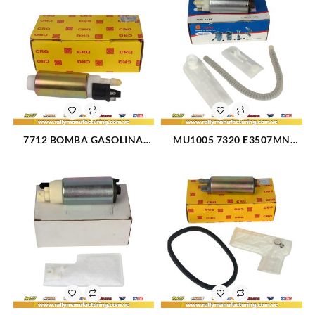
FIESTA (301)
7712 BOMBA GASOLINA
MU1005 7320 E3507MN
ELECTRICA PILA CITROEN
BOMBA GASOLINA
BERLINGO C4 (1722)
ELECTRICA PILA
CHEVROLET SILVERADO
1500-2500 V6-4.3L-4.8L V8-
5.3L-6.0L 99-04 (141)