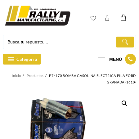
Ir
al
contenido
Categoría
MENÚ
Inicio
Productos
P74170 BOMBA GASOLINA ELECTRICA PILA FORD
GRANADA (1610)