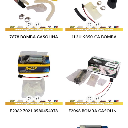
7678 BOMBA GASOLINA
1L2U-9350-CA BOMBA
ELECTRICA PILA NISSAN
GASOLINA ELECTRICA PILA
(1721)
FORD EXPLORER 99-02 (304)
E2069 7021 0580454078
E2068 BOMBA GASOLINA
BOMBA GASOLINA
ELECTRICA PILA UNIVERSAL
ELECTRICA PILA FORD
LUV V6-2.3L 85-05 (312)