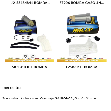
J2-53184841 BOMBA
E7206 BOMBA GASOLINA
GASOLINA ELECTRICA PILA
ELECT PILA JEEP
CHEVROLET CHEYENNE
COMMANDER (384)
(2768)
MU1314 KIT BOMBA
E2583 KIT BOMBA
GASOLINA ELECTRICA KIT
GASOLINA ELECTRICA PILA
CHEVROLET SILVERADO V8-
FORD CAR TRUCK V6-3.7L
5.3L 04-06 (219)
07-16 (2453)
DIRECCIÓN:
Zona industrial los curos, Complejo
GALPONCA
, Galpón 31 nivel 1