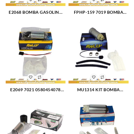
E2068 BOMBA GASOLINA
FPHP-159 7019 BOMBA
ELECTRICA PILA UNIVERSAL
GASOLINA ELECTRICA PILA
LUV V6-2.3L 85-05 (312)
FORD TRITON (007)
E2069 7021 0580454078
MU1314 KIT BOMBA
BOMBA GASOLINA
GASOLINA ELECTRICA KIT
ELECTRICA PILA FORD
CHEVROLET SILVERADO V8-
FIESTA (301)
5.3L 04-06 (219)