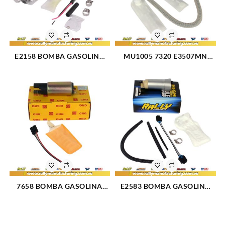
E2158 BOMBA GASOLINA
MU1005 7320 E3507MN
ELECTRICA PILA FORD
BOMBA GASOLINA
EXPEDITION (229)
ELECTRICA PILA
CHEVROLET SILVERADO
1500-2500 V6-4.3L-4.8L V8-
5.3L-6.0L 99-04 (141)
7658 BOMBA GASOLINA
E2583 BOMBA GASOLINA
ELECTRICA PILA RENAULT
ELECTRICA PILA FORD CAR
ESPACE (062)
TRUCK V6-3.7L V8-4.6L-5.4L-
6.2L 07-16 (2454)