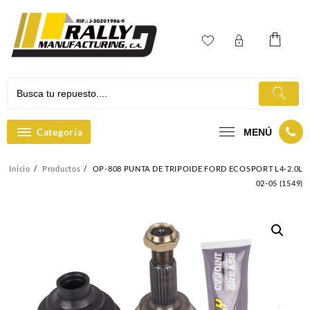
Ir
al
contenido
Categoría
MENÚ
Inicio
Productos
OP-808 PUNTA DE TRIPOIDE FORD ECOSPORT L4-2.0L
02-05 (1549)