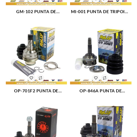
GM-102 PUNTA DE
MI-001 PUNTA DE TRIPOIDE
TRIPOIDE CHEVROLET
HYUNDAI ELANTRA L4-1.6L
CENTURY (2357)
30X25 (2360)
OP-701F2 PUNTA DE
OP-846A PUNTA DE
TRIPOIDE DAEWOO LANOS
TRIPOIDE CHEVROLET AVEO
22 X 34 X 35 (1547)
L4-1.6L (1554)