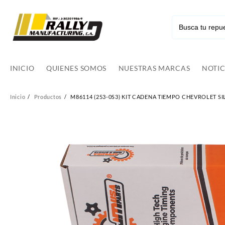
Ir
al
contenido
INICIO
QUIENES SOMOS
NUESTRAS MARCAS
NOTIC
Inicio
Productos
M86114 (253-0S3) KIT CADENA TIEMPO CHEVROLET SIL