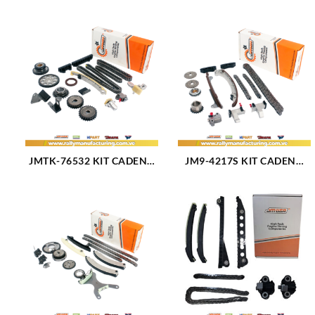
JMTK-76532 KIT CADENA
JM9-4217S KIT CADENA
TIEMPO JM SUZUKI
TIEMPO HILUX V6-4.0L
GRAND VITARA L4-1.2L L4-
FORTUNER 4RUNNER
1.5L V6-2.7L V6 HASTA
TACOMA 03-16 11 PIEZAS
2007 17 PIEZAS TK-SZ002
TK-TY021 (2311)
(2309)