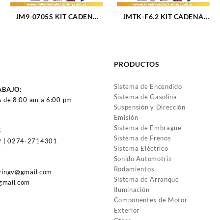
JM9-0705S KIT CADENA
JMTK-F6.2 KIT CADENA
TIEMPO TK-FD028 L4-2.3L
TIEMPO FORD F-150 V8-
FORD RANGER 01-08
6.2L SUPER DUTY TK-
MAZDA B2300 01-08 11
FD055 (1825)
PIEZAS (2305)
PRODUCTOS
Sistema de Encendido
ABAJO:
Sistema de Gasolina
s de 8:00 am a 6:00 pm
Suspensión y Dirección
Emisión
Sistema de Embrague
5
Sistema de Frenos
 | 0274-2714301
Sistema Eléctrico
Sonido Automotriz
Rodamientos
uringv@gmail.com
Sistema de Arranque
gmail.com
Iluminación
Componentes de Motor
Exterior