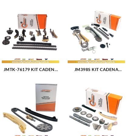
JMTK-76179 KIT CADENA
JM398S KIT CADENA
TIEMPO CHEVROLET
TIEMPO FORD V6-4.0L
CAPTIVA EQUINOX V6-
EXPLORER V6 TK-FD021
3.6L 04-08 TK-CV029
17 PZAS 4 CADENAS
(2301)
(1802)