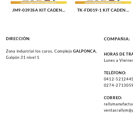
JM9-0393SA KIT CADENA
TK-FD019-1 KIT CADENA
TIEMPO DODGE DAKOTA
TIEMPO FORD TRITON V8-
V6-3.7L 03-11 JEEP
5.4L 330 2V FORTALEZA 8
CHEROKEE LIBERTY 14
PIEZAS SIN PIÑON (1824)
PIEZAS TK-DG005 (1800)
DIRECCIÓN:
COMPAÑIA:
Zona industrial los curos, Complejo
GALPONCA
,
HORAS DE TR
Galpón 31 nivel 1
Lunes a Vierne
TELÉFONO:
0412-521244
0274-2713059
CORREO:
rallymanufact
ventasrallym@