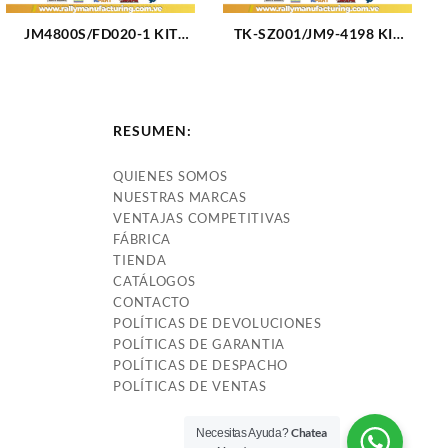
JM4800S/FD020-1 KIT
TK-SZ001/JM9-4198 KIT
CADENA TIEMPO JM USA
CADENA TIEMPO JM
PARTS FORD ECOSPORT
SUZUKI VITARA L4-2.0L
L4-1.0-1.3-1.6L FIESTA
98-03 (2310)
FOCUS KA 2000 EN
RESUMEN:
ADELANTE 6 PIEZAS (1799)
QUIENES SOMOS
NUESTRAS MARCAS
VENTAJAS COMPETITIVAS
FÁBRICA
TIENDA
CATÁLOGOS
CONTACTO
POLÍTICAS DE DEVOLUCIONES
POLÍTICAS DE GARANTIA
POLÍTICAS DE DESPACHO
POLÍTICAS DE VENTAS
Chatea
Necesitas Ayuda?