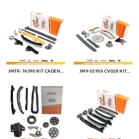
JMTK-76390 KIT CADENA
JM9-0195S CV028 KIT
TIEMPO FORD EXPLORER
CADENA TIEMPO
V6-3.5L 12-17 V6-3.7L
CHEVROLET TRAILBLAZER
DOCH 121 11 PIEZAS TK-
V6-4.2L COLORADO V6-
FD054-1 (2308)
2.9L V6-3.7L 07-10 10
PIEZAS TK CV028 (2303)