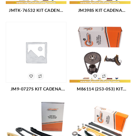
JMTK-76532 KIT CADENA
JM398S KIT CADENA
TIEMPO JM SUZUKI GRAND
TIEMPO FORD V6-4.0L
VITARA L4-1.2L L4-1.5L V6-
EXPLORER V6 TK-FD021 17
2.7L V6 HASTA 2007 17
PZAS 4 CADENAS (1802)
PIEZAS TK-SZ002 (2309)
JM9-0727S KIT CADENA
M86114 (253-0S3) KIT
TIEMPO TK-FD026 FORD
CADENA TIEMPO
ECOSPORT FOCUS MAZDA 3
CHEVROLET SILVERADO
2.0L 04-12 4CIL 11 PIEZAS
TAHOE V8-5.3l 07-15 (3118)
(2306)