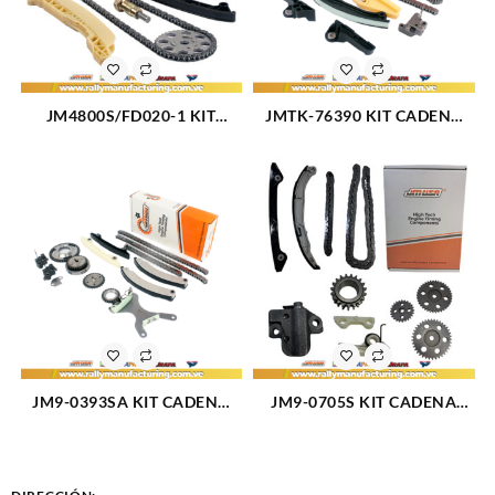
JM4800S/FD020-1 KIT
JMTK-76390 KIT CADENA
CADENA TIEMPO JM USA
TIEMPO FORD EXPLORER
PARTS FORD ECOSPORT L4-
V6-3.5L 12-17 V6-3.7L DOCH
1.0-1.3-1.6L FIESTA FOCUS
121 11 PIEZAS TK-FD054-1
KA 2000 EN ADELANTE 6
(2308)
PIEZAS (1799)
JM9-0393SA KIT CADENA
JM9-0705S KIT CADENA
TIEMPO DODGE DAKOTA
TIEMPO TK-FD028 L4-2.3L
V6-3.7L 03-11 JEEP
FORD RANGER 01-08
CHEROKEE LIBERTY 14
MAZDA B2300 01-08 11
PIEZAS TK-DG005 (1800)
PIEZAS (2305)