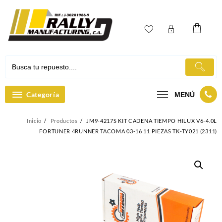
Ir
al
contenido
Categoría
MENÚ
Inicio
Productos
JM9-4217S KIT CADENA TIEMPO HILUX V6-4.0L
FORTUNER 4RUNNER TACOMA 03-16 11 PIEZAS TK-TY021 (2311)