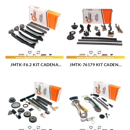
SUZUKI VITARA L4-2.0L 98-
5.4L 330 2V FORTALEZA 8
03 (2310)
PIEZAS SIN PIÑON (1824)
JMTK-F6.2 KIT CADENA
JMTK-76179 KIT CADENA
TIEMPO FORD F-150 V8-6.2L
TIEMPO CHEVROLET
SUPER DUTY TK-FD055
CAPTIVA EQUINOX V6-3.6L
(1825)
04-08 TK-CV029 (2301)