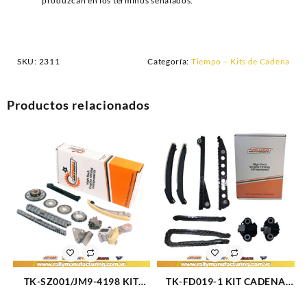
produzcan en los términos señalados.
SKU:
2311
Categoría:
Tiempo – Kits de Cadena
Productos relacionados
TK-SZ001/JM9-4198 KIT
TK-FD019-1 KIT CADENA
CADENA TIEMPO JM
TIEMPO FORD TRITON V8-