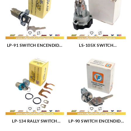
LP-91 SWITCH ENCENDIDO
LS-105X SWITCH
69-80 US-61L (917)
ENCENDIDO TABLERO
C/LLAVE LP 87 (1197)
LP-134 RALLY SWITCH
LP-90 SWITCH ENCENDIDO
PUERTA (924)
(1196)