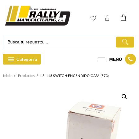
Ir
al
contenido
Categoría
MENÚ
Inicio
Productos
LS-118 SWITCH ENCENDIDO CA?A (373)