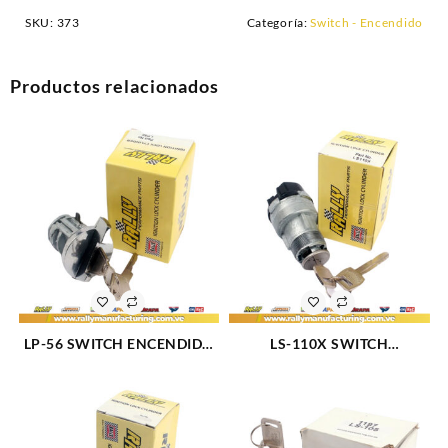
SKU:
373
Categoría:
Switch - Encendido
Productos relacionados
LP-56 SWITCH ENCENDIDO
LS-110X SWITCH
72-84 MODELO VIEJO KS-
ENCENDIDO C/LLAVE LP 87
6626 (909)
67-84 (913)