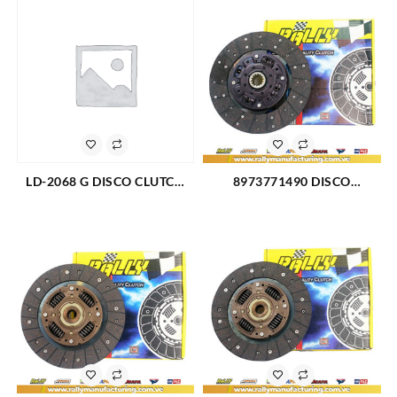
LD-2068 G DISCO CLUTCH
8973771490 DISCO
FORD F-350 TRITON 5.4 (00-
CHEVROLET NPR70 04-11 14
11) (PASTA FINA) (842)
ESTRIAS 300MM x 36MM 12″
(562)