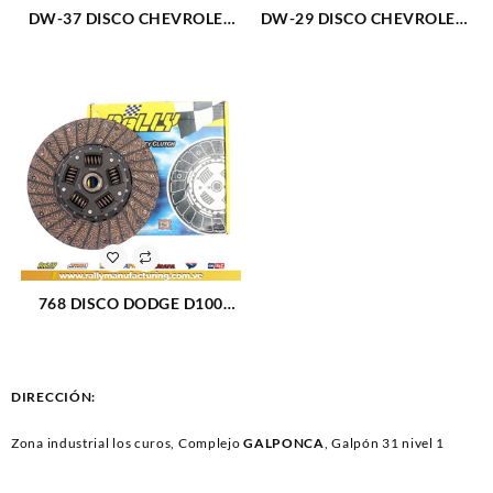
DW-37 DISCO CHEVROLET
DW-29 DISCO CHEVROLET
AVEO 00-04 DAEWOO
OPTRA L4-1.8L 03-12 (560)
LANOS NUBIRA 97-99 (558)
768 DISCO DODGE D100
D350 CAMION (559)
DIRECCIÓN:
Zona industrial los curos, Complejo
GALPONCA
, Galpón 31 nivel 1