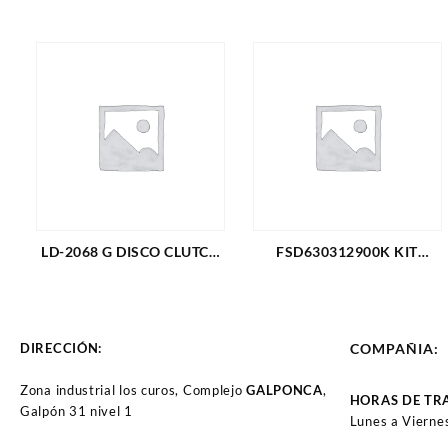
LD-2068 G DISCO CLUTCH
FSD630312900K KIT
FORD F-350 TRITON 5.4
CLUTCH EMBRAGUE
(00-11) (PASTA FINA) (842)
SUPER DUTY F-350 6,2L
4X4 11-19
(DISCO+PLATO+COLLARIN)
DIRECCIÓN:
COMPAÑIA:
(PISTA ANCHA) 3 PIEZAS
(3654)
Zona industrial los curos, Complejo
GALPONCA
,
HORAS DE TR
Galpón 31 nivel 1
Lunes a Vierne