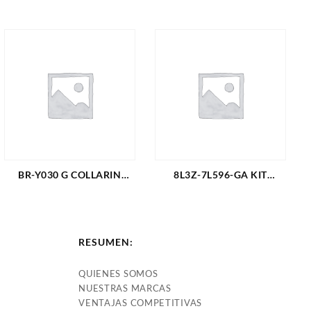
BR-Y030 G COLLARIN
8L3Z-7L596-GA KIT
CLUTCH GM CHEYENNE
CLUTCH FORD F-350
3500 CON EXTENSION 510
TRITON 4X2 5.4 (00-11)
(601)
PLATO +DISCO PASTA
FINA + COLLARIN +
RESUMEN:
TORRINGTON + GUIA (5
PIEZAS) (1596)
QUIENES SOMOS
NUESTRAS MARCAS
VENTAJAS COMPETITIVAS