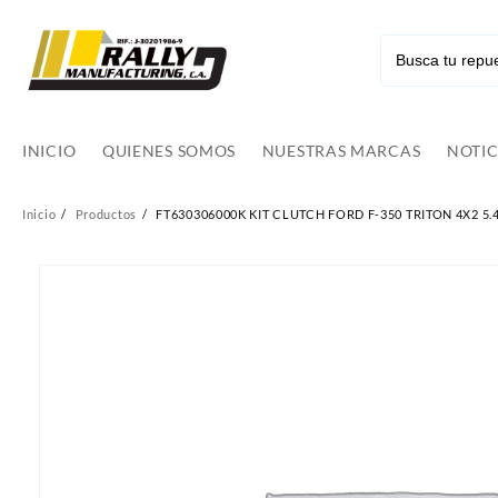
Ir
al
contenido
INICIO
QUIENES SOMOS
NUESTRAS MARCAS
NOTIC
Inicio
Productos
FT630306000K KIT CLUTCH FORD F-350 TRITON 4X2 5.4 