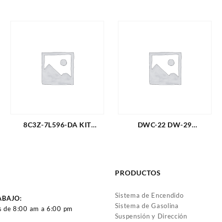
8C3Z-7L596-DA KIT
DWC-22 DW-29
CLUTCH SUPER DUTY F-
CHEVROLET CLUTCH: KIT
350 6,2L 4X4 11-19
PLATO DISCO OPTRA L4-
(DISCO+PLATO+COLLARIN+
1.8L SIN COLLARIN (2573)
TORRINGTON + GUIA)
PRODUCTOS
(PISTA ANCHA) 5 PIEZAS
(3653)
Sistema de Encendido
ABAJO:
Sistema de Gasolina
s de 8:00 am a 6:00 pm
Suspensión y Dirección