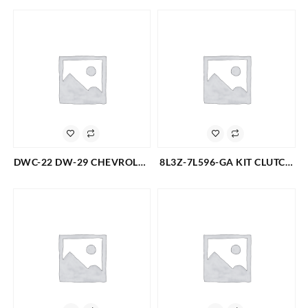
(00-11) PLATO +DISCO
DUTY F-350 6,2L 4X4 11-19
PASTA FINA + COLLARIN (3
(DISCO+PLATO+COLLARIN)
PIEZAS) (3652)
(PISTA ANCHA) 3 PIEZAS
(3654)
DWC-22 DW-29 CHEVROLET
8L3Z-7L596-GA KIT CLUTCH
CLUTCH: KIT PLATO DISCO
FORD F-350 TRITON 4X2 5.4
OPTRA L4-1.8L SIN
(00-11) PLATO +DISCO
COLLARIN (2573)
PASTA FINA + COLLARIN +
TORRINGTON + GUIA (5
PIEZAS) (1596)