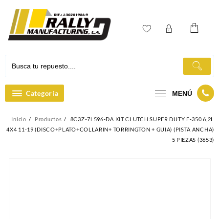
Ir
al
contenido
Categoría
MENÚ
Inicio
Productos
8C3Z-7L596-DA KIT CLUTCH SUPER DUTY F-350 6,2L
4X4 11-19 (DISCO+PLATO+COLLARIN+ TORRINGTON + GUIA) (PISTA ANCHA)
5 PIEZAS (3653)