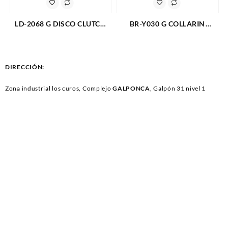
LD-2068 G DISCO CLUTCH
BR-Y030 G COLLARIN
FORD F-350 TRITON 5.4 (00-
CLUTCH GM CHEYENNE
11) (PASTA FINA) (842)
3500 CON EXTENSION 510
(601)
DIRECCIÓN:
Zona industrial los curos, Complejo
GALPONCA
, Galpón 31 nivel 1