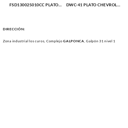
FSD130025010CC PLATO
DWC-41 PLATO CHEVROLET
SUPER DUTY F-350 6.2L 4X4
AVEO L4-1.6L NUBIRA L4-
11-19 ( PISTA ANCHA )
1.5L (275)
(3655)
DIRECCIÓN:
Zona industrial los curos, Complejo
GALPONCA
, Galpón 31 nivel 1