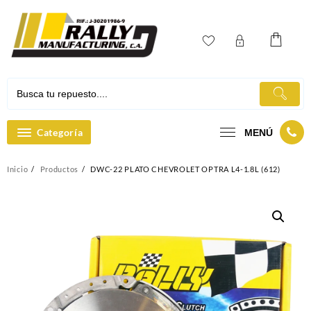
Ir
al
contenido
Categoría
MENÚ
Inicio
Productos
DWC-22 PLATO CHEVROLET OPTRA L4-1.8L (612)