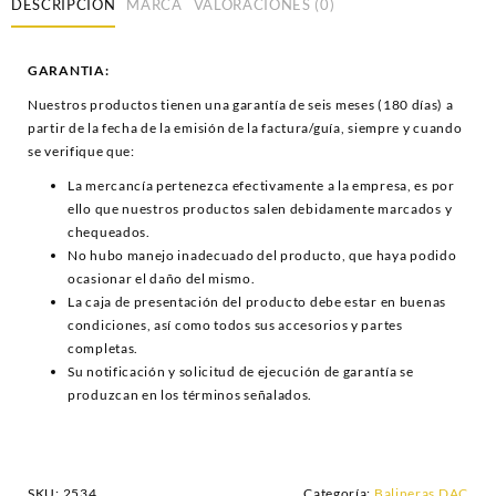
DESCRIPCIÓN
MARCA
VALORACIONES (0)
GARANTIA:
Nuestros productos tienen una garantía de seis meses (180 días) a
partir de la fecha de la emisión de la factura/guía, siempre y cuando
se verifique que:
La mercancía pertenezca efectivamente a la empresa, es por
ello que nuestros productos salen debidamente marcados y
chequeados.
No hubo manejo inadecuado del producto, que haya podido
ocasionar el daño del mismo.
La caja de presentación del producto debe estar en buenas
condiciones, así como todos sus accesorios y partes
completas.
Su notificación y solicitud de ejecución de garantía se
produzcan en los términos señalados.
SKU:
2534
Categoría:
Balineras DAC