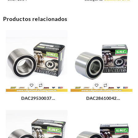
Productos relacionados
DAC29530037
DAC28610042
RODAMIENTO RUEDA
RODAMIENTO TRASERO
TRASERA FORD FIESTA 00-
TOYOTA COROLLA 84-92
08 (755)
(2020)