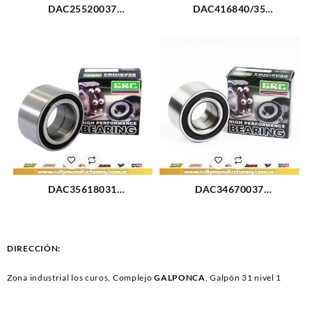
DAC25520037
DAC416840/35
RODAMIENTO TRASERO
RODAMIENTO DELANTERO
AVEO (754)
CHEVROLET GRAND VITARA
94-00 (2018)
DAC35618031
DAC34670037
RODAMIENTO TRASERO
RODAMIENTO RUEDA
CHEVROLET SWIFT 89-01
DELANTERA CHEVROLET
(2016)
MONTANA (2014)
DIRECCIÓN:
Zona industrial los curos, Complejo
GALPONCA
, Galpón 31 nivel 1