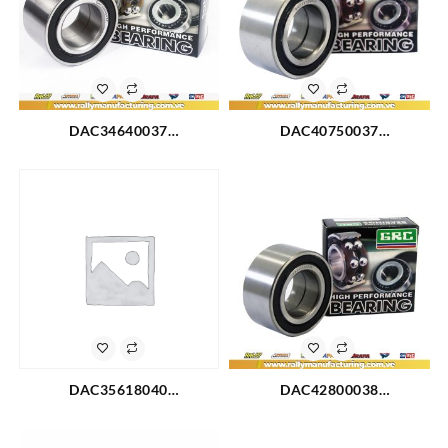
DAC34640037
DAC40750037
RODAMIENTO RUEDA
RODAMIENTO TRASERO
DELANTERA CHEVROLET
ESCAPE 01-12 (2009)
AVEO 04-14 (744)
DAC35618040
DAC42800038
RODAMIENTO R/D GM
RODAMIENTO TRASERO
WAGON R (98-EN
CHEVROLET LUV DMAX