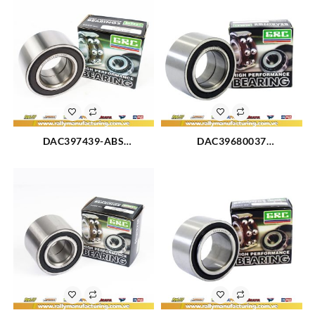
ADELANTE) BACHACO 330
(2015)
360 460 (477) (2019)
DAC397439-ABS
DAC39680037
RODAMIENTO RUEDA
RODAMIENTO DELANTERO
DELANTERA CHEVROLET
FORD EXPLORER 83-88 (749)
OPTRA (2815)