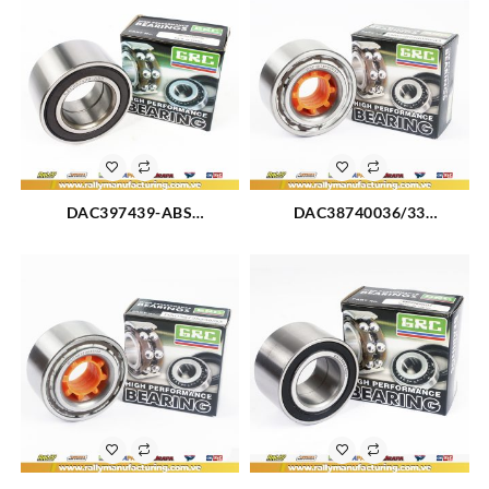
360 460 (477) (2019)
DAC397439-ABS
DAC38740036/33
RODAMIENTO RUEDA
RODAMIENTO RUEDA
DELANTERA CHEVROLET
DELANTERA TOYOTA
OPTRA (2815)
COROLLA 84-88 (2021)