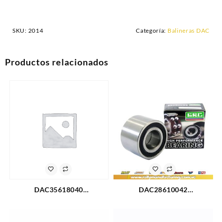
SKU:
2014
Categoría:
Balineras DAC
Productos relacionados
DAC35618040
DAC28610042
RODAMIENTO R/D GM
RODAMIENTO TRASERO
WAGON R (98-EN
TOYOTA COROLLA 84-92
ADELANTE) BACHACO 330
(2020)