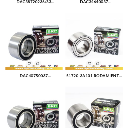
DAC38720236/33
DAC34640037
RODAMIENTO DELANTERO
RODAMIENTO RUEDA
TOYOTA COROLLA 84-88
DELANTERA CHEVROLET
(748)
AVEO 04-14 (744)
DAC40750037
51720-3A101 RODAMIENTO
RODAMIENTO TRASERO
DELANTERO HYUNDAI
ESCAPE 01-12 (2009)
TUCSON 05-09 (3114)