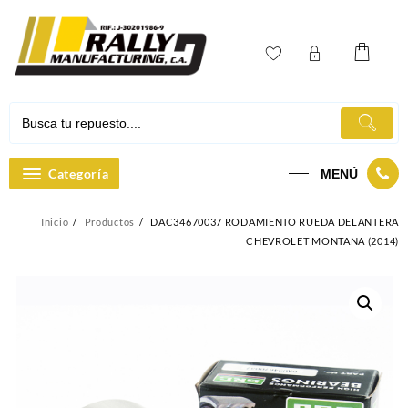
Ir
al
contenido
Categoría
MENÚ
Inicio
Productos
DAC34670037 RODAMIENTO RUEDA DELANTERA
CHEVROLET MONTANA (2014)