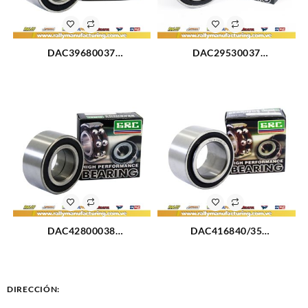
DAC39680037
DAC29530037
RODAMIENTO DELANTERO
RODAMIENTO RUEDA
FORD EXPLORER 83-88 (749)
TRASERA FORD FIESTA 00-
08 (755)
DAC42800038
DAC416840/35
RODAMIENTO TRASERO
RODAMIENTO DELANTERO
CHEVROLET LUV DMAX
CHEVROLET GRAND VITARA
(2015)
94-00 (2018)
DIRECCIÓN: