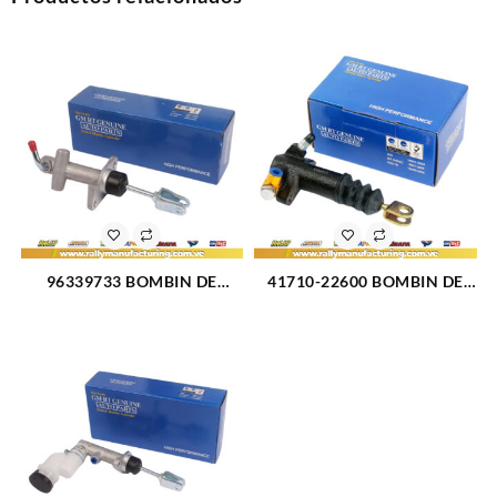
96339733 BOMBIN DE
41710-22600 BOMBIN DE
CLUTCH SUPERIOR
CLUTCH HYUNDAI INFERIOR
DERECHO CHEVROLET
ACCENT 94-99 (1102)
AVEO 04-11 DAEWOO
LANOS 99-02 SWIFT 04-09
(1095)