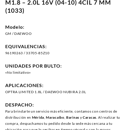
M1.8 – 2.0L 16V (04-10) 4CIL 7 MM
(1033)
Modelo:
GM / DAEWOO
EQUIVALENCIAS:
96190263 / 33705-85Z10
UNIDADES POR BULTO:
«No limitativo»
APLICACIONES:
OPTRA LIMITED 1.8L / DAEWOO NUBIRA 2.0L
DESPACHO:
Para brindarte un servicio más eficiente, contamos con centros de
distribución en
Mérida
,
Maracaibo
,
Barinas
y
Caracas
. Al realizar tu
compra, despachamos tu pedido desde la sede más cercana a tu
ubicación para que lo recibas en tiempo récord y con la mayor