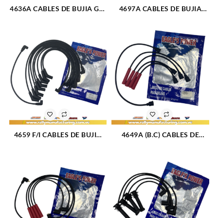
4636A CABLES DE BUJIA GM
4697A CABLES DE BUJIA
MONZA M1.6 – 1.8 – 2.0L
FORD CORCEL / DEL REY
(85-96) 4CIL 7 MM (1105)
M1.3 – 1.4 – 1.6L (69-86) 4CIL
7 MM (1083)
4659 F/I CABLES DE BUJIA
4649A (B.C) CABLES DE
FORD 302 / 351 M5.0 – 5.8L
BUJIA FIAT PREMIO / UNO /
(87-96) 8CIL (FUEL
FIORINO M1.3 – 1.5L (85-96)
INJECTION) 8 MM (1076)
4CIL 7 MM (BOBINA CORTA)
(1705)