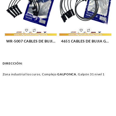
WR-5007 CABLES DE BUJIA
4651 CABLES DE BUJIA GM
FORD ECOSPORT / FOCUS
CENTURY F/I / CELEBRITY
DURATEC M2.0L 16V (04-08)
M2.8 – 3.8L 6V (84-87) 6CIL 8
4CIL 7 MM (2558)
MM (1091)
DIRECCIÓN:
Zona industrial los curos, Complejo
GALPONCA
, Galpón 31 nivel 1