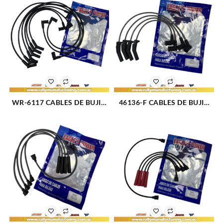
WR-6117 CABLES DE BUJIA
46136-F CABLES DE BUJIA
FORD F-150 / FORTALEZA
FORD FIESTA / KA (TIPO
M4.2L (01-08) 6CIL 8 MM
BALITA) M1.3 – 1.6 – 1.8L 8V
(2671)
(01-18) 4CIL 7 MM (1712)