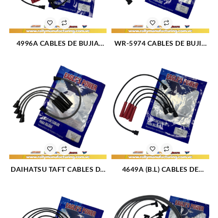
4996A CABLES DE BUJIA
WR-5974 CABLES DE BUJIA
FORD FESTIVA / TURPIAL /
FORD FOCUS ZETEC M2.0L
MAZDA / DEMIO BT50 M1.3L
16V (00-05) 4CIL 7 MM
L4 (88-00) 4CIL 7 MM (1644)
(2675)
DAIHATSU TAFT CABLES DE
4649A (B.L) CABLES DE
BUJIA DAIHATSU F10 / F20
BUJIA FIAT PREMIO / UNO /
M1.0 – 1.6L (76-84) 4CIL
FIORINO M1.3 – 1.5L (85-96)
7MM (1702)
4CIL 7 MM (BOBINA LARGA)
(1504)