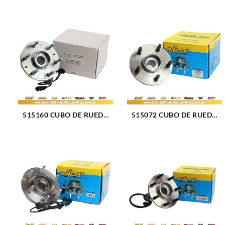
515160 CUBO DE RUEDA
515072 CUBO DE RUEDA
DELANTERO CHEVROLET
DELANTERO DODGE RAM
CADILLAC 14-18 (1372)
1500 4X4 02-08 (225)