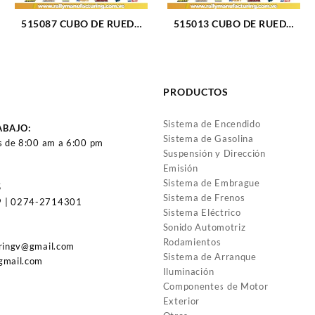
515087 CUBO DE RUEDA
515013 CUBO DE RUEDA
DELANTERO CHEVROLET
DELANTERO FORD
CHEYENNE 01-07 (484)
RANGER 00-02 (356)
PRODUCTOS
Sistema de Encendido
ABAJO:
Sistema de Gasolina
s de 8:00 am a 6:00 pm
Suspensión y Dirección
Emisión
Sistema de Embrague
5
Sistema de Frenos
 | 0274-2714301
Sistema Eléctrico
Sonido Automotriz
Rodamientos
uringv@gmail.com
Sistema de Arranque
gmail.com
Iluminación
Componentes de Motor
Exterior