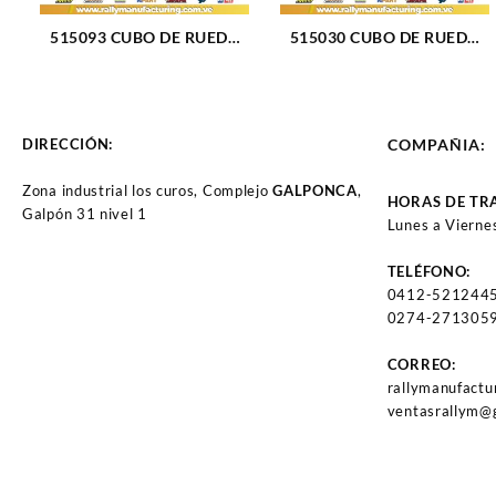
515093 CUBO DE RUEDA
515030 CUBO DE RUEDA
DELANTERO FORD
DELANTERO FORD F-150
HUMMER H3 06-08 (1337)
00-04 (039)
DIRECCIÓN:
COMPAÑIA:
Zona industrial los curos, Complejo
GALPONCA
,
HORAS DE TR
Galpón 31 nivel 1
Lunes a Vierne
TELÉFONO:
0412-521244
0274-2713059
CORREO:
rallymanufact
ventasrallym@