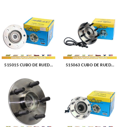
515015 CUBO DE RUEDA
515063 CUBO DE RUEDA
DELANTERO CHEVROLET
DELANTERO DODGE RAM
CHEVY 95 (36)
2500-3500 00-02 (359)