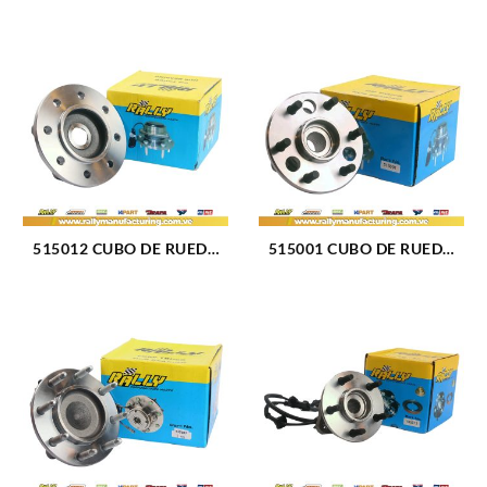
515012 CUBO DE RUEDA
515001 CUBO DE RUEDA
DELANTERO DODGE RAM
DELANTERO CHEVROLET
2500 PICKUP 94-99 (035)
BLAZER 92-94 (032)