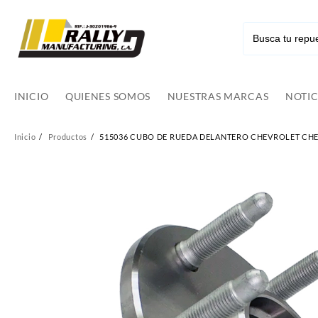
Ir
al
contenido
INICIO
QUIENES SOMOS
NUESTRAS MARCAS
NOTIC
Inicio
Productos
515036 CUBO DE RUEDA DELANTERO CHEVROLET CHEY