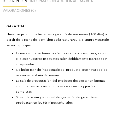
DESCRIPCIÓN
INFORMACIÓN ADICIONAL
MARCA
VALORACIONES (0)
GARANTIA:
Nuestros productos tienen una garantía de seis meses (180 días) a
partir de la fecha de la emisión de la factura/guía, siempre y cuando
se verifique que:
La mercancía pertenezca efectivamente a la empresa, es por
ello que nuestros productos salen debidamente marcados y
chequeados.
No hubo manejo inadecuado del producto, que haya podido
ocasionar el daño del mismo.
La caja de presentación del producto debe estar en buenas
condiciones, así como todos sus accesorios y partes
completas.
Su notificación y solicitud de ejecución de garantía se
produzcan en los términos señalados.