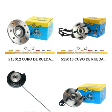
2500-3500 00-02 (359)
CHEYENNE 95-99 (357)
515012 CUBO DE RUEDA
515013 CUBO DE RUEDA
DELANTERO DODGE RAM
DELANTERO FORD RANGER
2500 PICKUP 94-99 (035)
00-02 (356)