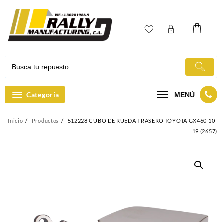
Ir
al
contenido
Categoría
MENÚ
Inicio
Productos
512228 CUBO DE RUEDA TRASERO TOYOTA GX460 10-
19 (2657)