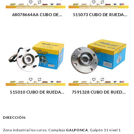
68078664AA CUBO DE
515073 CUBO DE RUEDA
RUEDA TRASERO DERECHO
DELANTERO DODGE RAM
JEEP GRAND CHEROKEE V6-
1500 02-05 (046)
4.0L 11-14 (2757)
515010 CUBO DE RUEDA
7591328 CUBO DE RUEDA
DELANTERO FORD
DELANTERO FIAT UNO (504)
FORTALEZA 97-00 (034)
DIRECCIÓN:
Zona industrial los curos, Complejo
GALPONCA
, Galpón 31 nivel 1