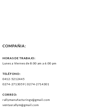
COMPAÑIA:
HORAS DE TRABAJO:
Lunes a Viernes de 8:00 am a 6:00 pm
TELÉFONO:
0412-5212445
0274-2713059 | 0274-2714301
CORREO:
rallymanufacturingv@gmail.com
ventasrallym@gmail.com