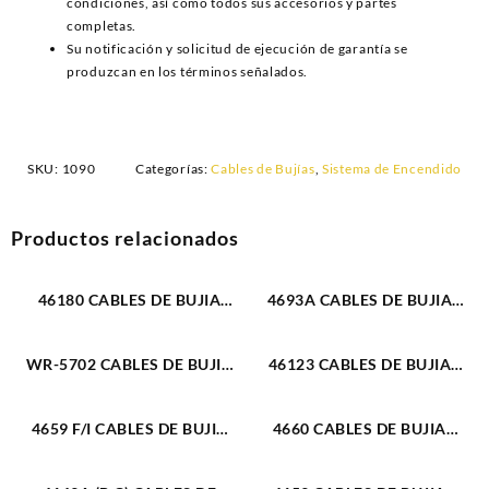
condiciones, así como todos sus accesorios y partes
completas.
Su notificación y solicitud de ejecución de garantía se
produzcan en los términos señalados.
SKU:
1090
Categorías:
Cables de Bujías
,
Sistema de Encendido
Productos relacionados
46180 CABLES DE BUJIA
4693A CABLES DE BUJIA
DODGE 318 RAM M360L (95-
FIAT REGATTA / RITMO / 131
01) 8CIL 8 MM (474)
/ 132 M1.5L (84-93) 4CIL 7
WR-5702 CABLES DE BUJIA
46123 CABLES DE BUJIA
MM (1709)
FORD F-150 / FORTALEZA /
FORD FIESTA / KA M1.3 – 1.6
EXPEDITION M5.4L (97-04)
– 1.8L 8V (01-18) 4CIL
4659 F/I CABLES DE BUJIA
4660 CABLES DE BUJIA
6CIL 8 MM (2670)
(COBERTOR METALICO) 7
FORD 302 / 351 M5.0 – 5.8L
FORD 330 / 360 / 370 / 460
MM (1035)
(87-96) 8CIL (FUEL
M5.0 – 5.8 – 6.1L (79-98) 8CIL