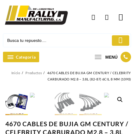
Ir
al
contenido
Categoría
MENÚ
Inicio
Productos
4670 CABLES DE BUJIA GM CENTURY / CELEBRITY
CARBURADO M2.8 – 3.8L (82-87) 6CIL 8 MM (1090)
4670 CABLES DE BUJIA GM CENTURY /
CELEBRITY CARBURADO M2.8 – 3.8L