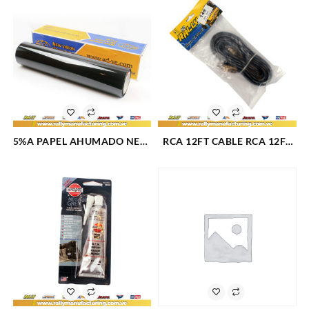
5%A PAPEL AHUMADO NEW
RCA 12FT CABLE RCA 12FT
VISION A UNA PELICULA
3,65 METROS (149)
50CMx60M (1612)