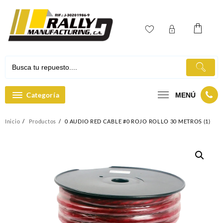
Ir
al
contenido
Categoría
MENÚ
Inicio
Productos
0 AUDIO RED CABLE #0 ROJO ROLLO 30 METROS (1)