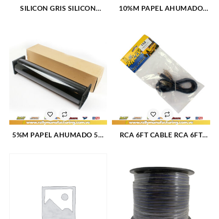
SILICON GRIS SILICON
10%M PAPEL AHUMADO
SELLANTE GRIS ALTA
10% ANTIRAYA SCRATCH
TEMPERATURA (2753)
DOS PELICULAS 50CMx60M
(1614)
5%M PAPEL AHUMADO 5%
RCA 6FT CABLE RCA 6FT
ANTIRAYA SCRATCH DOS
1,82 METROS (153)
PELICULAS 50CMx60M
(1611)