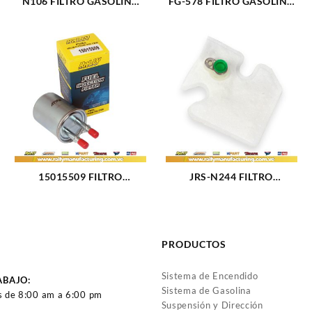
N106 FILTRO GASOLINA
FG-578 FILTRO GASOLINA
INTERNO FORD TRITON
CHEVROLET CAVALIER
V8-5.4L (1792)
(3107)
15015509 FILTRO
JRS-N244 FILTRO
GASOLINA CHEVROLET
GASOLINA INTERNO FORD
TRAILBLAZER (3103)
FX4 (811)
PRODUCTOS
Sistema de Encendido
ABAJO:
Sistema de Gasolina
s de 8:00 am a 6:00 pm
Suspensión y Dirección