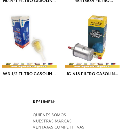
N019-1 FILTRO GASOLINA
46416684 FILTRO
INTERNO FORD TRITON
GASOLINA FIAT PALIO
V8-5.4L (1793)
(249)
W3 1/2 FILTRO GASOLINA
JG-618 FILTRO GASOLINA
CHEVROLET CHEVETTE
CHEVROLET CORSA (3096)
V8-3.5L (1443)
RESUMEN:
QUIENES SOMOS
NUESTRAS MARCAS
VENTAJAS COMPETITIVAS