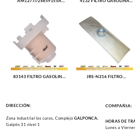
AM1277//2S659155A
4132 FILTRO GASOLINA
FILTRO GASOLINA FORD
MITSUBISHI LANCER
FIESTA (2540)
TOURING SIGNO (3085)
83143 FILTRO GASOLINA
JRS-N216 FILTRO
HYUNDAI TUCSON (3097)
GASOLINA INTERNO (812)
DIRECCIÓN:
COMPAÑIA:
Zona industrial los curos, Complejo
GALPONCA
,
HORAS DE TR
Galpón 31 nivel 1
Lunes a Vierne