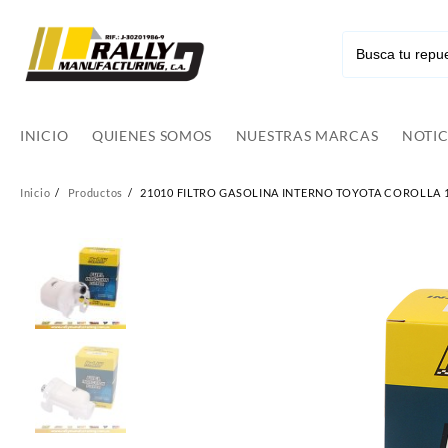
Ir
al
contenido
INICIO
QUIENES SOMOS
NUESTRAS MARCAS
NOTIC
Inicio
Productos
21010 FILTRO GASOLINA INTERNO TOYOTA COROLLA 1.6