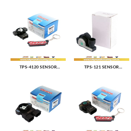
TPS-4120 SENSOR
TPS-121 SENSOR
POSICION ACELERADOR
POSICION ACELERADOR
SONATA SANTA FE
CAMARO 5.7L 94-00
SPORTAGE TUCSON
CAVALIER Z24 2.6-3.1L 89-
TIBURON OPTIMA MOTOR
95 (1490)
2.5-2.7L V6 99-10 (2416)