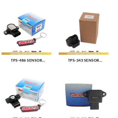
TPS-486 SENSOR
TPS-343 SENSOR
POSICION ACELERADOR
POSICION ACELERDOR
SWIFT GEO METRO
DAKOTA DURANGO RAM
MOTOR 1.0-1.3L 94-00
LIBERTY WRANGLER
(2423)
MOTOR 2.4-3.7-4.0-7.0L 02-
05 (2412)