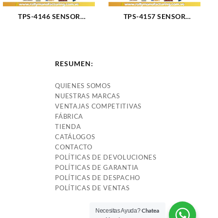
TPS-4146 SENSOR
TPS-4157 SENSOR
POSICION ACELERADOR
POSICION ACELERADOR
SONATA SANTA FE
TH-366 ACCENT ELANTRA
OPTIMA 4CIL 2.4L 01-06
TIBURON TUCSON KIA
(2417)
SPECTRA (243)
RESUMEN:
QUIENES SOMOS
NUESTRAS MARCAS
VENTAJAS COMPETITIVAS
FÁBRICA
TIENDA
CATÁLOGOS
CONTACTO
POLÍTICAS DE DEVOLUCIONES
POLÍTICAS DE GARANTIA
POLÍTICAS DE DESPACHO
POLÍTICAS DE VENTAS
Chatea
Necesitas Ayuda?