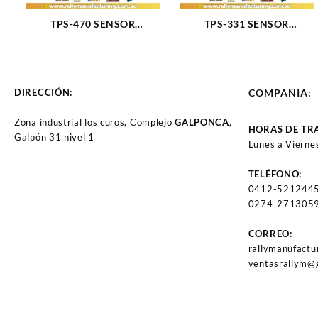
TPS-470 SENSOR
TPS-331 SENSOR
POSICION ACELERADOR
POSICION ACELERADOR
FRONTIER XTERRA QX4
CHRYSLER NEON
PATHFINDER NISSAN
VOYAGER GRAN CARAVAN
INFINITI (1500)
MOTOR 2.0LTS 3.3LTS
DIRECCIÓN:
COMPAÑIA:
AÑOS 19 (2409)
Zona industrial los curos, Complejo
GALPONCA
,
HORAS DE TR
Galpón 31 nivel 1
Lunes a Vierne
TELÉFONO:
0412-521244
0274-2713059
CORREO:
rallymanufact
ventasrallym@