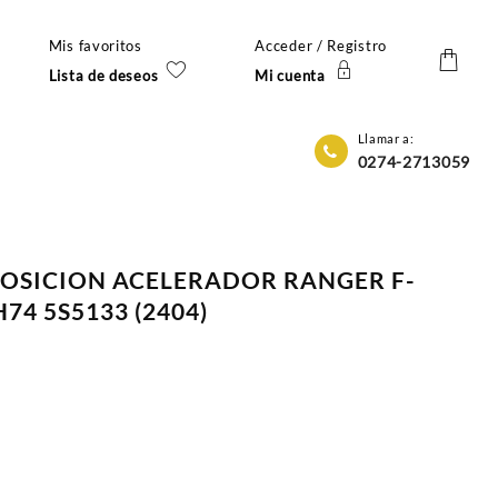
Mis favoritos
Acceder / Registro
Lista de deseos
Mi cuenta
Llamar a:
0274-2713059
POSICION ACELERADOR RANGER F-
H74 5S5133 (2404)