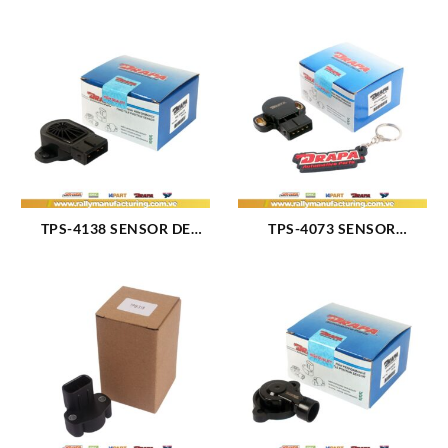
TPS-4138 SENSOR DE
TPS-4073 SENSOR
POSICION ACELERADOR
POSICION ACELERADOR
STRATUS ECLIPSE
MONTERO SPORT MIRAGE
MONTERO (1498)
LANCER SIGNO ECLIPSE
MOTOR 3.5L V6 1.5-1.8-
2.4L 97-03 (2413)