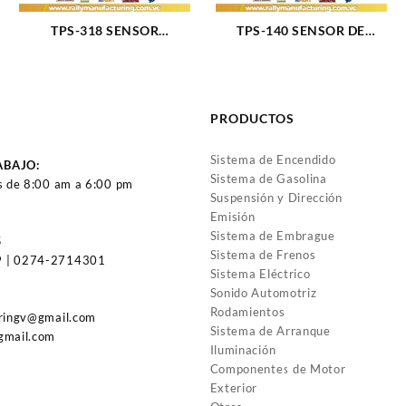
TPS-318 SENSOR
TPS-140 SENSOR DE
POSICION ACELERADOR
POSICION ACELERADOR
GRAND CHEROKEE RAM
CADILLAC ELDORADO
COMANCHE WRANGLER
CHEVROLET ASTRO
M242-318 93-97 (2408)
IMPALA (1491)
PRODUCTOS
Sistema de Encendido
ABAJO:
Sistema de Gasolina
s de 8:00 am a 6:00 pm
Suspensión y Dirección
Emisión
Sistema de Embrague
5
Sistema de Frenos
 | 0274-2714301
Sistema Eléctrico
Sonido Automotriz
Rodamientos
uringv@gmail.com
Sistema de Arranque
gmail.com
Iluminación
Componentes de Motor
Exterior