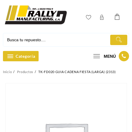
Ir
al
contenido
Categoría
MENÚ
Inicio
Productos
TK-FD020 GUIA CADENA FIESTA (LARGA) (2313)