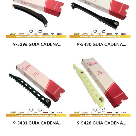
9-5396 GUIA CADENA
9-5430 GUIA CADENA
IZQUIERDA MOTOR 5.4L E-
IZQUIERDA MOTOR 5.4L
150/E-350/LINCOLN (1846)
SINCRONIZACION E-150/E-
350/LINCOLN (1848)
9-5431 GUIA CADENA
9-5428 GUIA CADENA
DERECHA MOTOR 5.4L E-
EXPLORER 4.6L /
150/E-350/LINCOLN (1849)
LINCOLN/MERCURY (1853)