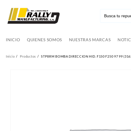
Ir
al
contenido
INICIO
QUIENES SOMOS
NUESTRAS MARCAS
NOTIC
Inicio
Productos
STP8RM BOMBA DIRECCION HID. F150 F250 97 99 (316