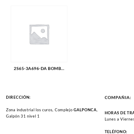
2S65-3A696-DA BOMBA
DIRECCION HID. FIESTA
(3164)
DIRECCIÓN:
COMPAÑIA:
Zona industrial los curos, Complejo
GALPONCA
,
HORAS DE TR
Galpón 31 nivel 1
Lunes a Vierne
TELÉFONO: