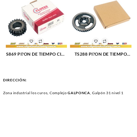
17)/RANGER(01-
12)/MAZDA3(04-
15)/MAZDA6(08-13) 1858
S869 PI?ON DE TIEMPO CIG?
TS288 PI?ON DE TIEMPO
E?AL MOTOR 4.6L 8V 5.4L
LEVA MOTOR 305/350/400
1850
1784
DIRECCIÓN:
Zona industrial los curos, Complejo
GALPONCA
, Galpón 31 nivel 1