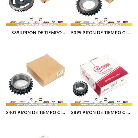
S394 PI?ON DE TIEMPO
S395 PI?ON DE TIEMPO CIG?
LEVA MOTOR 366 4.54 2297
E?AL MOTOR 366 2298
S401 PI?ON DE TIEMPO CIG?
S891 PI?ON DE TIEMPO CIG?
E?AL MOTOR 370 2299
E?AL ECOSPORT (04-
08)/ESCAPE (05-17)/FOCUS
(05-11)/ FUSION(07-