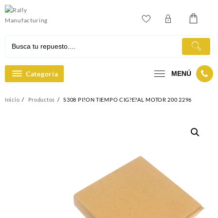
Ir
al
contenido
Categoría
MENÚ
Inicio
Productos
S308 PI?ON TIEMPO CIG?E?AL MOTOR 200 2296