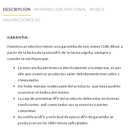
DESCRIPCIÓN
INFORMACIÓN ADICIONAL
MARCA
VALORACIONES (0)
GARANTIA:
Nuestros productos tienen una garantÃ­a de seis meses (180 dÃ­as) a
partir de la fecha de la emisiÃ³n de la factura/guÃ­a, siempre y
cuando se verifique que:
La mercancÃ­a pertenezca efectivamente a la empresa, es por
ello que nuestros productos salen debidamente marcados y
chequeados.
No hubo manejo inadecuado del producto, que haya podido
ocasionar el daÃ±o del mismo.
La caja de presentaciÃ³n del producto debe estar en buenas
condiciones, asÃ­ como todos sus accesorios y partes
completas.
Su notificaciÃ³n y solicitud de ejecuciÃ³n de garantÃ­a se
produzcan en los tÃ©rminos seÃ±alados.