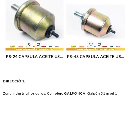
ZEPHYR (1040)
PS-24 CAPSULA ACEITE USA
PS-48 CAPSULA ACEITE USA
CONECTOR TORNILLO
CONECTOR BOTON ROSCA
ROSCA FINA1972241 (1732)
FINA DART CHARGER (1039)
DIRECCIÓN:
Zona industrial los curos, Complejo
GALPONCA
, Galpón 31 nivel 1