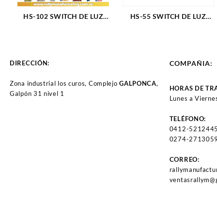
HS-102 SWITCH DE LUZ
HS-55 SWITCH DE LUZ
62-78 DS198 (922)
DART (827)
DIRECCIÓN:
COMPAÑIA:
Zona industrial los curos, Complejo
GALPONCA
,
HORAS DE TR
Galpón 31 nivel 1
Lunes a Vierne
TELÉFONO:
0412-521244
0274-2713059
CORREO:
rallymanufact
ventasrallym@