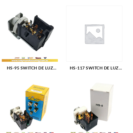
HS-95 SWITCH DE LUZ
HS-117 SWITCH DE LUZ
AUTO (920)
LTD 80-87 DS218 SW187
LTD MARQUIZ (1195)