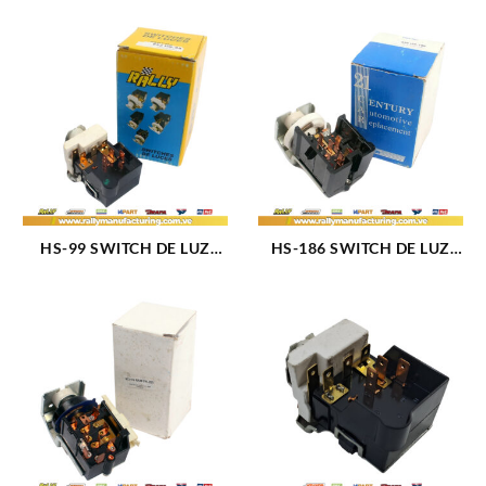
HS-99 SWITCH DE LUZ
HS-186 SWITCH DE LUZ
AUTO Y CAMION 64-73
BRONCO MODELO NUEVO
DS177 SW144 (832)
(426)