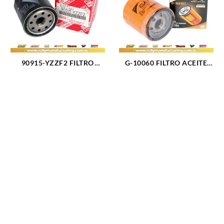
90915-YZZF2 FILTRO
G-10060 FILTRO ACEITE
ACEITE TOYOTA CAMRY
CHEVROLET EXPLORER
(83-01) (2463)
V6-3.5L (3129)