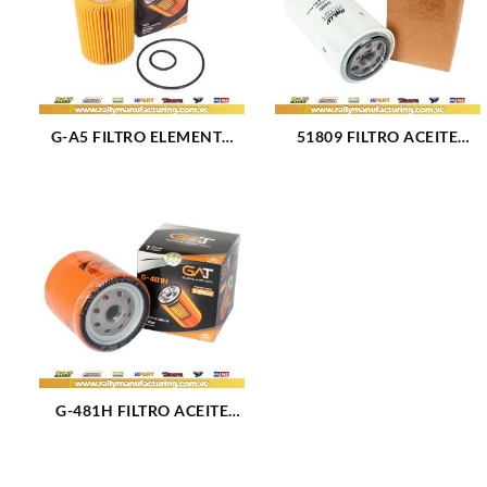
G-A5 FILTRO ELEMENTO
51809 FILTRO ACEITE
ACEITE TOYOTA 04152-
THERMO KING 2002596
38010 (3138)
(9499)
G-481H FILTRO ACEITE
ORINOCO L4-2.0L (3143)