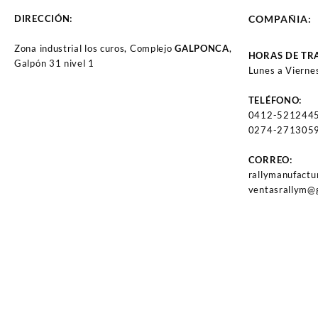
DIRECCIÓN:
COMPAÑIA:
Zona industrial los curos, Complejo
GALPONCA
,
HORAS DE TR
Galpón 31 nivel 1
Lunes a Vierne
TELÉFONO:
0412-521244
0274-2713059
CORREO:
rallymanufact
ventasrallym@