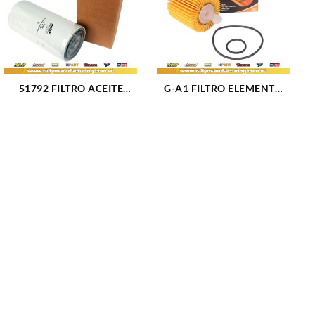
51792 FILTRO ACEITE
G-A1 FILTRO ELEMENTO
CATERPILLAR 1R0716
ACEITE TOYOTA 31090
(9495)
(3137)