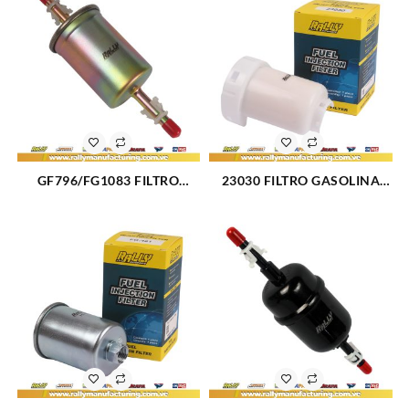
GF796/FG1083 FILTRO
23030 FILTRO GASOLINA
GASOLINA METALICO FORD
TOYOTA YARIS 1.3L 00-05
EXPLORER-SPORT TRAC (03-
RAV 2.0L 01-03 (3089)
10) (2539)