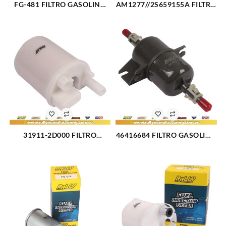
FG-481 FILTRO GASOLINA
AM1277//2S659155A FILTRO
CHEVROLET BLAZER (732)
GASOLINA FORD FIESTA
(2540)
31911-2D000 FILTRO
46416684 FILTRO GASOLINA
GASOLINA INTERNO
FIAT PALIO (249)
HYUNDAI ELANTRA L4-1.6L-
2.0L (3095)