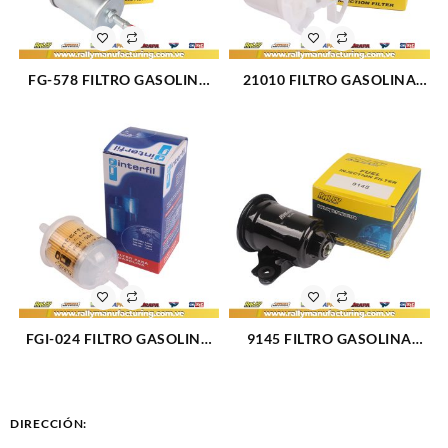
FG-578 FILTRO GASOLINA
21010 FILTRO GASOLINA
CHEVROLET CAVALIER
INTERNO TOYOTA COROLLA
(3107)
1.6 1.8 03-08 (3098)
FGI-024 FILTRO GASOLINA
9145 FILTRO GASOLINA
UNIVERSAL (733)
TOYOTA COROLLA FULL
INYECCI?N 1.6L 1.8L 99-02
(3083)
DIRECCIÓN: