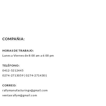
COMPAÑIA:
HORAS DE TRABAJO:
Lunes a Viernes de 8:00 am a 6:00 pm
TELÉFONO:
0412-5212445
0274-2713059 | 0274-2714301
CORREO:
rallymanufacturingv@gmail.com
ventasrallym@gmail.com